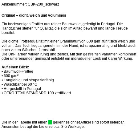
Artikelnummer: CBK-200_schwarz
Original – dicht, weich und voluminös
Ein hochwertiges Frottier aus reiner Baumwolle, gefertigt in Portugal. Die
Handtücher stehen für Qualität, die sich im Alltag bewährt und lange Freude
bereitet.
Die dichte Frottierqualität mit einer Grammatur von 600 g/m² fühlt sich weich und
voll an. Das Tuch liegt angenehm in der Hand, ist strapazierfähig und bleibt auch
nach vielen Wäschen formstabil.
Die Uni-Farben wirken ruhig und zeitlos. Mit den gestreiften Varianten kombiniert
oder untereinander gemischt entsteht ein individueller Look mit klarer Wirkung.
Auf einen Blick:
• Baumwoll-Frottee
• 600 g/m²
• Langlebig und strapazierfähig
• Waschbar bei 60 °C
• Hergestellt in Portugal
• OEKO-TEX® STANDARD 100 zertifiziert
Die in der Tabelle mit einen
gekennzeichnet Artikel sind sofort lieferbar.
Ansonsten beträgt die Lieferzeit ca. 3-5 Werktage.