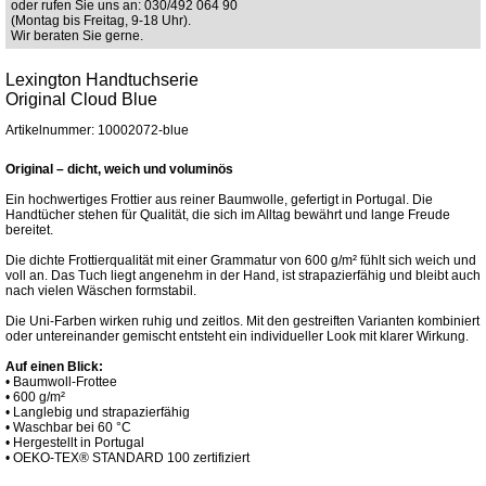
oder rufen Sie uns an: 030/492 064 90
(Montag bis Freitag, 9-18 Uhr).
Wir beraten Sie gerne.
Lexington Handtuchserie
Original Cloud Blue
Artikelnummer: 10002072-blue
Original – dicht, weich und voluminös
Ein hochwertiges Frottier aus reiner Baumwolle, gefertigt in Portugal. Die
Handtücher stehen für Qualität, die sich im Alltag bewährt und lange Freude
bereitet.
Die dichte Frottierqualität mit einer Grammatur von 600 g/m² fühlt sich weich und
voll an. Das Tuch liegt angenehm in der Hand, ist strapazierfähig und bleibt auch
nach vielen Wäschen formstabil.
Die Uni-Farben wirken ruhig und zeitlos. Mit den gestreiften Varianten kombiniert
oder untereinander gemischt entsteht ein individueller Look mit klarer Wirkung.
Auf einen Blick:
• Baumwoll-Frottee
• 600 g/m²
• Langlebig und strapazierfähig
• Waschbar bei 60 °C
• Hergestellt in Portugal
• OEKO-TEX® STANDARD 100 zertifiziert