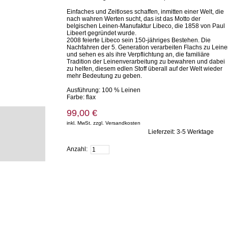
Einfaches und Zeitloses schaffen, inmitten einer Welt, die
nach wahren Werten sucht, das ist das Motto der
belgischen Leinen-Manufaktur Libeco, die 1858 von Paul
Libeert gegründet wurde.
2008 feierte Libeco sein 150-jähriges Bestehen. Die
Nachfahren der 5. Generation verarbeiten Flachs zu Lein
und sehen es als ihre Verpflichtung an, die familiäre
Tradition der Leinenverarbeitung zu bewahren und dabei
zu helfen, diesem edlen Stoff überall auf der Welt wieder
mehr Bedeutung zu geben.
Ausführung: 100 % Leinen
Farbe: flax
99,00 €
inkl. MwSt. zzgl. Versandkosten
Lieferzeit: 3-5 Werktage
Zum Warenkorb hinzufügen
Anzahl: