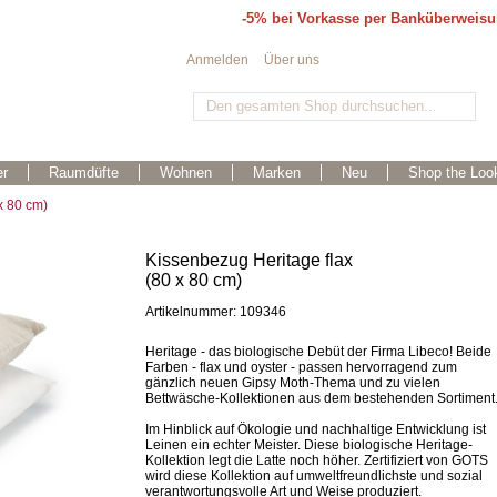
-5% bei Vorkasse per Banküberweis
Anmelden
Über uns
r
Raumdüfte
Wohnen
Marken
Neu
Shop the Loo
x 80 cm)
Kissenbezug Heritage flax
(80 x 80 cm)
Artikelnummer: 109346
Heritage - das biologische Debüt der Firma Libeco! Beide
Farben - flax und oyster - passen hervorragend zum
gänzlich neuen Gipsy Moth-Thema und zu vielen
Bettwäsche-Kollektionen aus dem bestehenden Sortiment
Im Hinblick auf Ökologie und nachhaltige Entwicklung ist
Leinen ein echter Meister. Diese biologische Heritage-
Kollektion legt die Latte noch höher. Zertifiziert von GOTS
wird diese Kollektion auf umweltfreundlichste und sozial
verantwortungsvolle Art und Weise produziert.