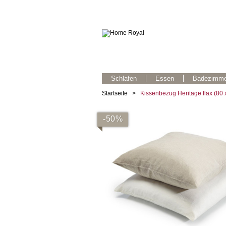
Schlafen
Essen
Badezimme
Startseite
>
Kissenbezug Heritage flax (80 
-50%