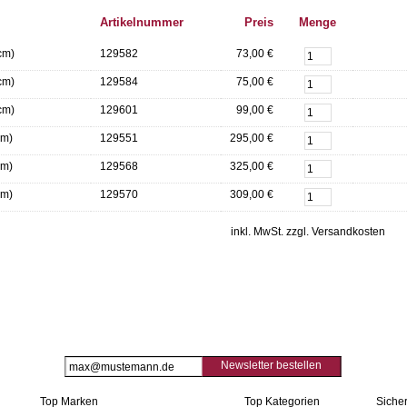
Artikelnummer
Preis
Menge
cm)
129582
73,00 €
cm)
129584
75,00 €
cm)
129601
99,00 €
cm)
129551
295,00 €
cm)
129568
325,00 €
cm)
129570
309,00 €
inkl. MwSt. zzgl. Versandkosten
Newsletter bestellen
Top Marken
Top Kategorien
Sicher