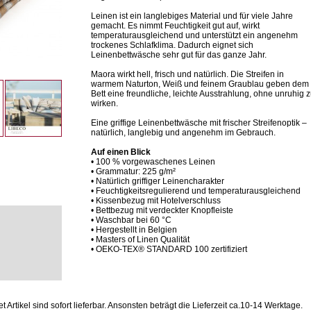
Leinen ist ein langlebiges Material und für viele Jahre
gemacht. Es nimmt Feuchtigkeit gut auf, wirkt
temperaturausgleichend und unterstützt ein angenehm
trockenes Schlafklima. Dadurch eignet sich
Leinenbettwäsche sehr gut für das ganze Jahr.
Maora wirkt hell, frisch und natürlich. Die Streifen in
warmem Naturton, Weiß und feinem Graublau geben dem
Bett eine freundliche, leichte Ausstrahlung, ohne unruhig 
wirken.
Eine griffige Leinenbettwäsche mit frischer Streifenoptik –
natürlich, langlebig und angenehm im Gebrauch.
Auf einen Blick
• 100 % vorgewaschenes Leinen
• Grammatur: 225 g/m²
• Natürlich griffiger Leinencharakter
• Feuchtigkeitsregulierend und temperaturausgleichend
• Kissenbezug mit Hotelverschluss
• Bettbezug mit verdeckter Knopfleiste
• Waschbar bei 60 °C
• Hergestellt in Belgien
• Masters of Linen Qualität
• OEKO-TEX® STANDARD 100 zertifiziert
Artikel sind sofort lieferbar.
Ansonsten beträgt die Lieferzeit ca.10-14 Werktage.