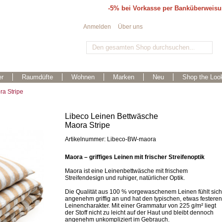
-5% bei Vorkasse per Banküberweis
Anmelden
Über uns
r
Raumdüfte
Wohnen
Marken
Neu
Shop the Loo
ra Stripe
Libeco Leinen Bettwäsche
Maora Stripe
Artikelnummer: Libeco-BW-maora
Maora – griffiges Leinen mit frischer Streifenoptik
Maora ist eine Leinenbettwäsche mit frischem
Streifendesign und ruhiger, natürlicher Optik.
Die Qualität aus 100 % vorgewaschenem Leinen fühlt sich
angenehm griffig an und hat den typischen, etwas festeren
Leinencharakter. Mit einer Grammatur von 225 g/m² liegt
der Stoff nicht zu leicht auf der Haut und bleibt dennoch
angenehm unkompliziert im Gebrauch.