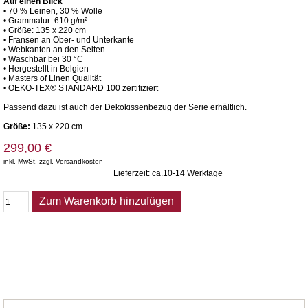
Auf einen Blick
• 70 % Leinen, 30 % Wolle
• Grammatur: 610 g/m²
• Größe: 135 x 220 cm
• Fransen an Ober- und Unterkante
• Webkanten an den Seiten
• Waschbar bei 30 °C
• Hergestellt in Belgien
• Masters of Linen Qualität
• OEKO-TEX® STANDARD 100 zertifiziert
Passend dazu ist auch der Dekokissenbezug der Serie erhältlich.
Größe:
135 x 220 cm
299,00 €
inkl. MwSt. zzgl. Versandkosten
Lieferzeit: ca.10-14 Werktage
Zum Warenkorb hinzufügen