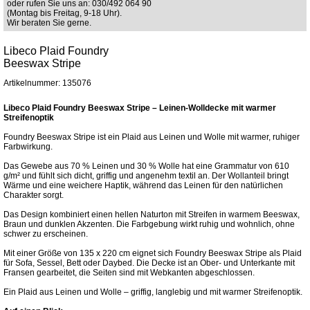
oder rufen Sie uns an: 030/492 064 90
(Montag bis Freitag, 9-18 Uhr).
Wir beraten Sie gerne.
Libeco Plaid Foundry
Beeswax Stripe
Artikelnummer: 135076
Libeco Plaid Foundry Beeswax Stripe – Leinen-Wolldecke mit warmer
Streifenoptik
Foundry Beeswax Stripe ist ein Plaid aus Leinen und Wolle mit warmer, ruhiger
Farbwirkung.
Das Gewebe aus 70 % Leinen und 30 % Wolle hat eine Grammatur von 610
g/m² und fühlt sich dicht, griffig und angenehm textil an. Der Wollanteil bringt
Wärme und eine weichere Haptik, während das Leinen für den natürlichen
Charakter sorgt.
Das Design kombiniert einen hellen Naturton mit Streifen in warmem Beeswax,
Braun und dunklen Akzenten. Die Farbgebung wirkt ruhig und wohnlich, ohne
schwer zu erscheinen.
Mit einer Größe von 135 x 220 cm eignet sich Foundry Beeswax Stripe als Plaid
für Sofa, Sessel, Bett oder Daybed. Die Decke ist an Ober- und Unterkante mit
Fransen gearbeitet, die Seiten sind mit Webkanten abgeschlossen.
Ein Plaid aus Leinen und Wolle – griffig, langlebig und mit warmer Streifenoptik.