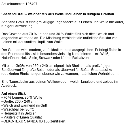
Artikelnummer: 126497
Shetland Grau – weicher Mix aus Wolle und Leinen in ruhigem Grauton
Shetland Grau ist eine großzügige Tagesdecke aus Leinen und Wolle mit klarer,
ruhiger Farbwirkung.
Das Gewebe aus 70 % Leinen und 30 % Wolle fühlt sich dicht, weich und
angenehm wärmend an. Die Mischung verbindet die natürliche Struktur von
Leinen mit der sanften Haptik von Wolle.
Der Grauton wirkt modern, zurückhaltend und ausgeglichen. Er bringt Ruhe in
den Raum und lässt sich besonders vielseitig kombinieren – mit Weiß,
Naturtönen, Holz, Stein, Schwarz oder kühlen Farbakzenten.
Mit einer Größe von 260 x 240 cm eignet sich Shetland als großzügiger
Bettüberwurf für große Betten oder als Überwurf für Sofas. Grau passt zu
reduzierten Einrichtungen ebenso wie zu warmen, natürlichen Wohnbildern.
Eine Tagesdecke aus Leinen-Wollgewebe – weich, langlebig und zeitlos im
Ausdruck.
Auf einen Blick
• 70 % Leinen, 30 % Wolle
• Größe: 260 x 240 cm
• Weich und wärmend im Griff
• Waschbar bei 30 °C
• Hergestellt in Belgien
• Masters of Linen Qualität
• OEKO-TEX® STANDARD 100 zertifiziert