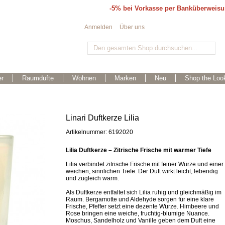
-5% bei Vorkasse per Banküberweis
Anmelden
Über uns
r
Raumdüfte
Wohnen
Marken
Neu
Shop the Loo
Linari Duftkerze Lilia
Artikelnummer: 6192020
Lilia Duftkerze – Zitrische Frische mit warmer Tiefe
Lilia verbindet zitrische Frische mit feiner Würze und einer
weichen, sinnlichen Tiefe. Der Duft wirkt leicht, lebendig
und zugleich warm.
Als Duftkerze entfaltet sich Lilia ruhig und gleichmäßig im
Raum. Bergamotte und Aldehyde sorgen für eine klare
Frische, Pfeffer setzt eine dezente Würze. Himbeere und
Rose bringen eine weiche, fruchtig-blumige Nuance.
Moschus, Sandelholz und Vanille geben dem Duft eine