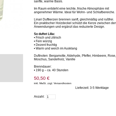
sanfte, warme Basis.
Im Raum entsteht eine leichte, frische Atmosphäre mit
angenehmer Wärme. Ideal für Wohn- und Schlafbereiche.
Linari Duftkerzen brennen sanft, gleichmäßig und rußfrei.
Ein praktischer Holzdeckel schützt die Kerze zwischen de
Anwendungen und ergänzt das reduzierte Design.
So duftet Lilia:
• Frisch und zitrisch
• Fein würzig
• Dezent fruchtig
• Warm und weich im Ausklang
Duftnoten: Bergamotte, Aldehyde, Pfeffer, Himbeere, Rose,
Moschus, Sandelholz, Vanille
Brenndauer:
• 190 g – ca. 40 Stunden
50,50 €
inkl. MwSt. zzgl. Versandkosten
Lieferzeit: 3-5 Werktage
Zum Warenkorb hinzufügen
Anzahl: