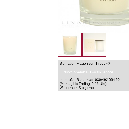
Sie haben Fragen zum Produkt?
Rückruf-Service / E-Mail-Service
oder rufen Sie uns an: 030/492 064 90
(Montag bis Freitag, 9-18 Uhr).
Wir beraten Sie gerne.