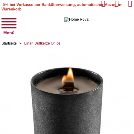
-5% bei Vorkasse per Banküberweisung, automatischer Abzug im
Warenkorb
Menü
Startseite
>
Linari Duftkerze Onice