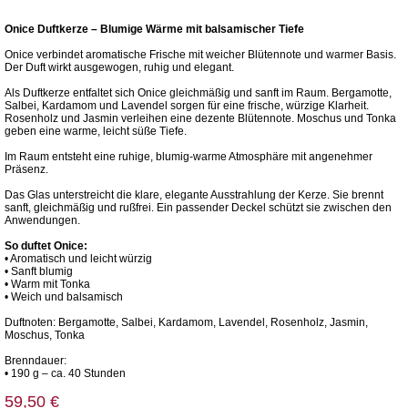
Onice Duftkerze – Blumige Wärme mit balsamischer Tiefe
Onice verbindet aromatische Frische mit weicher Blütennote und warmer Basis.
Der Duft wirkt ausgewogen, ruhig und elegant.
Als Duftkerze entfaltet sich Onice gleichmäßig und sanft im Raum. Bergamotte,
Salbei, Kardamom und Lavendel sorgen für eine frische, würzige Klarheit.
Rosenholz und Jasmin verleihen eine dezente Blütennote. Moschus und Tonka
geben eine warme, leicht süße Tiefe.
Im Raum entsteht eine ruhige, blumig-warme Atmosphäre mit angenehmer
Präsenz.
Das Glas unterstreicht die klare, elegante Ausstrahlung der Kerze. Sie brennt
sanft, gleichmäßig und rußfrei. Ein passender Deckel schützt sie zwischen den
Anwendungen.
So duftet Onice:
• Aromatisch und leicht würzig
• Sanft blumig
• Warm mit Tonka
• Weich und balsamisch
Duftnoten: Bergamotte, Salbei, Kardamom, Lavendel, Rosenholz, Jasmin,
Moschus, Tonka
Brenndauer:
• 190 g – ca. 40 Stunden
59,50 €