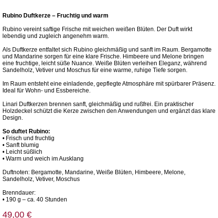
Rubino Duftkerze – Fruchtig und warm
Rubino vereint saftige Frische mit weichen weißen Blüten. Der Duft wirkt
lebendig und zugleich angenehm warm.
Als Duftkerze entfaltet sich Rubino gleichmäßig und sanft im Raum. Bergamotte
und Mandarine sorgen für eine klare Frische. Himbeere und Melone bringen
eine fruchtige, leicht süße Nuance. Weiße Blüten verleihen Eleganz, während
Sandelholz, Vetiver und Moschus für eine warme, ruhige Tiefe sorgen.
Im Raum entsteht eine einladende, gepflegte Atmosphäre mit spürbarer Präsenz.
Ideal für Wohn- und Essbereiche.
Linari Duftkerzen brennen sanft, gleichmäßig und rußfrei. Ein praktischer
Holzdeckel schützt die Kerze zwischen den Anwendungen und ergänzt das klare
Design.
So duftet Rubino:
• Frisch und fruchtig
• Sanft blumig
• Leicht süßlich
• Warm und weich im Ausklang
Duftnoten: Bergamotte, Mandarine, Weiße Blüten, Himbeere, Melone,
Sandelholz, Vetiver, Moschus
Brenndauer:
• 190 g – ca. 40 Stunden
49,00 €