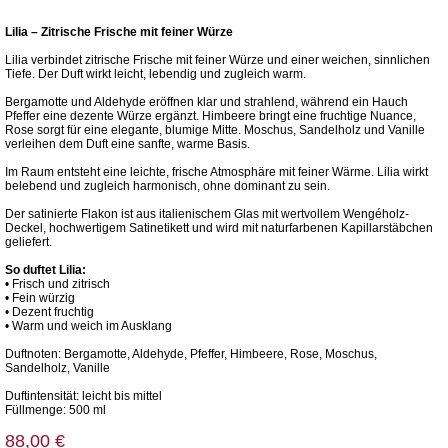
Lilia – Zitrische Frische mit feiner Würze
Lilia verbindet zitrische Frische mit feiner Würze und einer weichen, sinnlichen
Tiefe. Der Duft wirkt leicht, lebendig und zugleich warm.
Bergamotte und Aldehyde eröffnen klar und strahlend, während ein Hauch
Pfeffer eine dezente Würze ergänzt. Himbeere bringt eine fruchtige Nuance,
Rose sorgt für eine elegante, blumige Mitte. Moschus, Sandelholz und Vanille
verleihen dem Duft eine sanfte, warme Basis.
Im Raum entsteht eine leichte, frische Atmosphäre mit feiner Wärme. Lilia wirkt
belebend und zugleich harmonisch, ohne dominant zu sein.
Der satinierte Flakon ist aus italienischem Glas mit wertvollem Wengéholz-
Deckel, hochwertigem Satinetikett und wird mit naturfarbenen Kapillarstäbchen
geliefert.
So duftet Lilia:
• Frisch und zitrisch
• Fein würzig
• Dezent fruchtig
• Warm und weich im Ausklang
Duftnoten: Bergamotte, Aldehyde, Pfeffer, Himbeere, Rose, Moschus,
Sandelholz, Vanille
Duftintensität: leicht bis mittel
Füllmenge: 500 ml
88,00 €