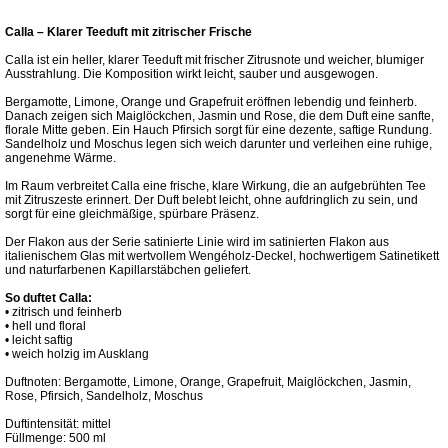
Calla – Klarer Teeduft mit zitrischer Frische
Calla ist ein heller, klarer Teeduft mit frischer Zitrusnote und weicher, blumiger
Ausstrahlung. Die Komposition wirkt leicht, sauber und ausgewogen.
Bergamotte, Limone, Orange und Grapefruit eröffnen lebendig und feinherb.
Danach zeigen sich Maiglöckchen, Jasmin und Rose, die dem Duft eine sanfte,
florale Mitte geben. Ein Hauch Pfirsich sorgt für eine dezente, saftige Rundung.
Sandelholz und Moschus legen sich weich darunter und verleihen eine ruhige,
angenehme Wärme.
Im Raum verbreitet Calla eine frische, klare Wirkung, die an aufgebrühten Tee
mit Zitruszeste erinnert. Der Duft belebt leicht, ohne aufdringlich zu sein, und
sorgt für eine gleichmäßige, spürbare Präsenz.
Der Flakon aus der Serie satinierte Linie wird im satinierten Flakon aus
italienischem Glas mit wertvollem Wengéholz-Deckel, hochwertigem Satinetikett
und naturfarbenen Kapillarstäbchen geliefert.
So duftet Calla:
• zitrisch und feinherb
• hell und floral
• leicht saftig
• weich holzig im Ausklang
Duftnoten: Bergamotte, Limone, Orange, Grapefruit, Maiglöckchen, Jasmin,
Rose, Pfirsich, Sandelholz, Moschus
Duftintensität: mittel
Füllmenge: 500 ml