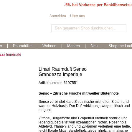
-5% bei Vorkasse per Banküberweis
Anmelden
Über uns
r
Raumdüfte
Wohnen
Marken
Neu
Shop the Loo
zza Imperiale
Linari Raumduft Senso
Grandezza Imperiale
Artikelnummer: 6197551
Senso – Zitrische Frische mit weißer Blütennote
Senso verbindet klare Zitrusfrische mit hellen Blüten und
warmer Holzbasis. Der Duft wirkt ausgewogen, frisch und
elegant.
Zitrone, Bergamotte und Grapefruit eröffnen spritzig und
lebendig, begleitet von ozeanischen Noten. Rosenholz,
Aldehyd, Ylang-Ylang und Zyklamen verleihen eine helle,
leicht florale Mitte. Sandelholz, Zedernholz, animalische