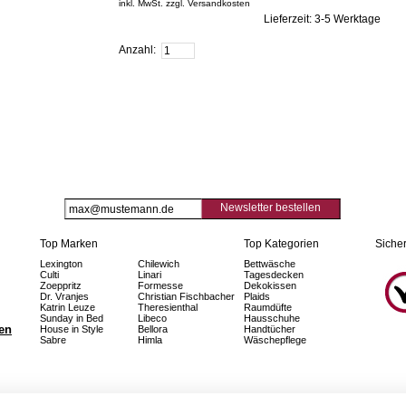
inkl. MwSt. zzgl. Versandkosten
Lieferzeit: 3-5 Werktage
Zum Warenkorb hinzufügen
Anzahl:
Newsletter bestellen
Top Marken
Top Kategorien
Sicher
Lexington
Chilewich
Bettwäsche
Culti
Linari
Tagesdecken
Zoeppritz
Formesse
Dekokissen
Dr. Vranjes
Christian Fischbacher
Plaids
Katrin Leuze
Theresienthal
Raumdüfte
Sunday in Bed
Libeco
Hausschuhe
fen
House in Style
Bellora
Handtücher
Sabre
Himla
Wäschepflege