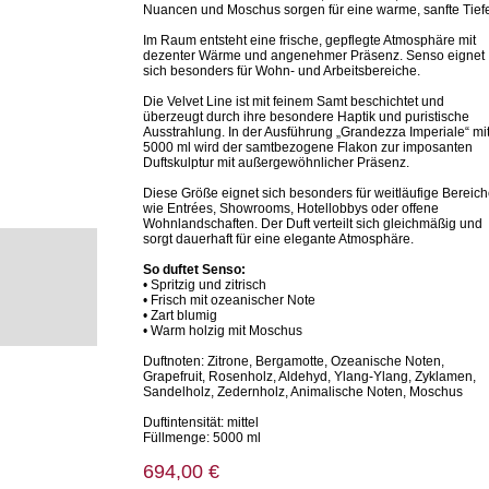
Nuancen und Moschus sorgen für eine warme, sanfte Tief
Im Raum entsteht eine frische, gepflegte Atmosphäre mit
dezenter Wärme und angenehmer Präsenz. Senso eignet
sich besonders für Wohn- und Arbeitsbereiche.
Die Velvet Line ist mit feinem Samt beschichtet und
überzeugt durch ihre besondere Haptik und puristische
Ausstrahlung. In der Ausführung „Grandezza Imperiale“ mi
5000 ml wird der samtbezogene Flakon zur imposanten
Duftskulptur mit außergewöhnlicher Präsenz.
Diese Größe eignet sich besonders für weitläufige Bereic
wie Entrées, Showrooms, Hotellobbys oder offene
Wohnlandschaften. Der Duft verteilt sich gleichmäßig und
sorgt dauerhaft für eine elegante Atmosphäre.
So duftet Senso:
• Spritzig und zitrisch
• Frisch mit ozeanischer Note
• Zart blumig
• Warm holzig mit Moschus
Duftnoten: Zitrone, Bergamotte, Ozeanische Noten,
Grapefruit, Rosenholz, Aldehyd, Ylang-Ylang, Zyklamen,
Sandelholz, Zedernholz, Animalische Noten, Moschus
Duftintensität: mittel
Füllmenge: 5000 ml
694,00 €