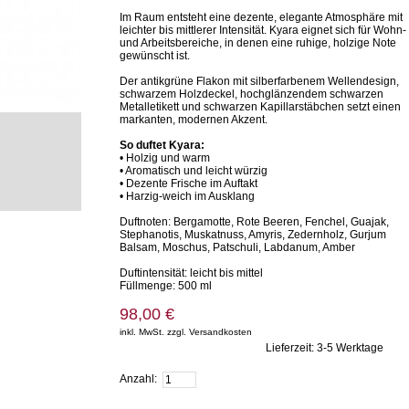
Im Raum entsteht eine dezente, elegante Atmosphäre mit
leichter bis mittlerer Intensität. Kyara eignet sich für Wohn-
und Arbeitsbereiche, in denen eine ruhige, holzige Note
gewünscht ist.
Der antikgrüne Flakon mit silberfarbenem Wellendesign,
schwarzem Holzdeckel, hochglänzendem schwarzen
Metalletikett und schwarzen Kapillarstäbchen setzt einen
markanten, modernen Akzent.
So duftet Kyara:
• Holzig und warm
• Aromatisch und leicht würzig
• Dezente Frische im Auftakt
• Harzig-weich im Ausklang
Duftnoten: Bergamotte, Rote Beeren, Fenchel, Guajak,
Stephanotis, Muskatnuss, Amyris, Zedernholz, Gurjum
Balsam, Moschus, Patschuli, Labdanum, Amber
Duftintensität: leicht bis mittel
Füllmenge: 500 ml
98,00 €
inkl. MwSt. zzgl. Versandkosten
Lieferzeit: 3-5 Werktage
Zum Warenkorb hinzufügen
Anzahl: