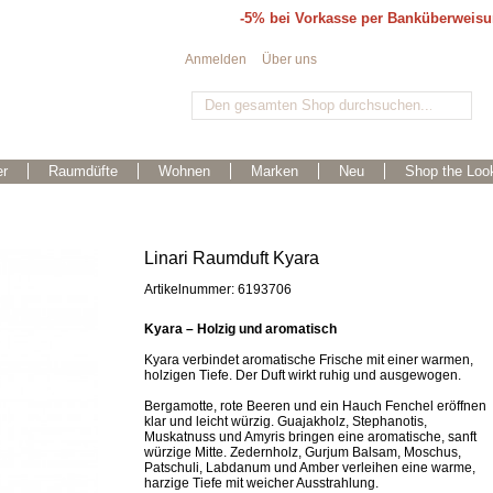
-5% bei Vorkasse per Banküberweis
Anmelden
Über uns
r
Raumdüfte
Wohnen
Marken
Neu
Shop the Loo
Linari Raumduft Kyara
Artikelnummer: 6193706
Kyara – Holzig und aromatisch
Kyara verbindet aromatische Frische mit einer warmen,
holzigen Tiefe. Der Duft wirkt ruhig und ausgewogen.
Bergamotte, rote Beeren und ein Hauch Fenchel eröffnen
klar und leicht würzig. Guajakholz, Stephanotis,
Muskatnuss und Amyris bringen eine aromatische, sanft
würzige Mitte. Zedernholz, Gurjum Balsam, Moschus,
Patschuli, Labdanum und Amber verleihen eine warme,
harzige Tiefe mit weicher Ausstrahlung.