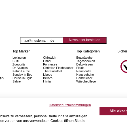
Newsletter bestellen
Top Marken
Top Kategorien
Sicher
Lexington
Chilewich
Bettwäsche
Culti
Linari
Tagesdecken
Zoeppritz
Formesse
Dekokissen
Dr. Vranjes
Christian Fischbacher
Plaids
Katrin Leuze
Theresienthal
Raumdüfte
Sunday in Bed
Libeco
Hausschuhe
fen
House in Style
Bellora
Handtücher
Sabre
Himla
Wäschepflege
Datenschutzbestimmungen
Alle akze
seite zu verbessern, personalisierte Inhalte anzuzeigen
onen zu den von uns verwendeten Cookies öffnen Sie die
© 2026 Home Royal