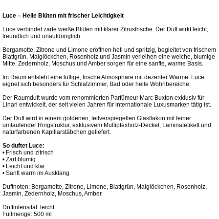
Luce – Helle Blüten mit frischer Leichtigkeit
Luce verbindet zarte weiße Blüten mit klarer Zitrusfrische. Der Duft wirkt leicht,
freundlich und unaufdringlich.
Bergamotte, Zitrone und Limone eröffnen hell und spritzig, begleitet von frischem
Blattgrün. Maiglöckchen, Rosenholz und Jasmin verleihen eine weiche, blumige
Mitte. Zedernholz, Moschus und Amber sorgen für eine sanfte, warme Basis.
Im Raum entsteht eine luftige, frische Atmosphäre mit dezenter Wärme. Luce
eignet sich besonders für Schlafzimmer, Bad oder helle Wohnbereiche.
Der Raumduft wurde vom renommierten Parfümeur Marc Buxton exklusiv für
Linari entwickelt, der seit vielen Jahren für internationale Luxusmarken tätig ist.
Der Duft wird in einem goldenen, teilverspiegelten Glasflakon mit feiner
umlaufender Ringstruktur, exklusivem Multiplexholz-Deckel, Laminatetikett und
naturfarbenen Kapillarstäbchen geliefert.
So duftet Luce:
• Frisch und zitrisch
• Zart blumig
• Leicht und klar
• Sanft warm im Ausklang
Duftnoten: Bergamotte, Zitrone, Limone, Blattgrün, Maiglöckchen, Rosenholz,
Jasmin, Zedernholz, Moschus, Amber
Duftintensität: leicht
Füllmenge: 500 ml