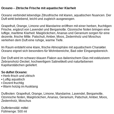
Oceano – Zitrische Frische mit aquatischer Klarheit
Oceano verbindet lebendige Zitrusfrische mit klaren, aquatischen Nuancen. Der
Duft wirkt belebend, leicht und zugleich ausgewogen.
Grapefruit, Orange, Limone und Mandarine eröffnen mit einer herben, fruchtigen
Frische, ergänzt von Lavendel und Bergamotte. Ozonische Noten bringen eine
luftige, maritime Klarheit. Maiglöckchen, Ananas und Geranium sorgen für eine
dezente, frische Mitte. Patschuli, Amber, Moos, Zedernholz und Moschus
verleihen dem Duft eine ruhige, warme Tiefe.
Im Raum entsteht eine klare, frische Atmosphäre mit aquatischem Charakter.
Oceano eignet sich besonders für Wohnbereiche, Bad oder Eingangsbereich.
Der Duft wird im schwarz-blauen Flakon aus italienischem Glas mit exklusivem
Zebranoholz-Deckel, hochwertigem Satinetikett und naturfarbenen
Kapillarstäbchen geliefert.
So duftet Oceano:
• Herb-frisch und zitrisch
• Luftig aquatisch
• Dezent fruchtig
• Warm holzig im Ausklang
Duftnoten: Grapefruit, Orange, Limone, Mandarine, Lavendel, Bergamotte,
Ozonische Noten, Maiglöckchen, Ananas, Geranium, Patschuli, Amber, Moos,
Zedernholz, Moschus
Duftintensität: mittel
Füllmenge: 500 ml