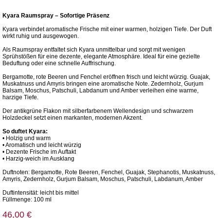
Kyara Raumspray – Sofortige Präsenz
Kyara verbindet aromatische Frische mit einer warmen, holzigen Tiefe. Der Duft
wirkt ruhig und ausgewogen.
Als Raumspray entfaltet sich Kyara unmittelbar und sorgt mit wenigen
Sprühstößen für eine dezente, elegante Atmosphäre. Ideal für eine gezielte
Beduftung oder eine schnelle Auffrischung.
Bergamotte, rote Beeren und Fenchel eröffnen frisch und leicht würzig. Guajak,
Muskatnuss und Amyris bringen eine aromatische Note. Zedernholz, Gurjum
Balsam, Moschus, Patschuli, Labdanum und Amber verleihen eine warme,
harzige Tiefe.
Der antikgrüne Flakon mit silberfarbenem Wellendesign und schwarzem
Holzdeckel setzt einen markanten, modernen Akzent.
So duftet Kyara:
• Holzig und warm
• Aromatisch und leicht würzig
• Dezente Frische im Auftakt
• Harzig-weich im Ausklang
Duftnoten: Bergamotte, Rote Beeren, Fenchel, Guajak, Stephanotis, Muskatnuss,
Amyris, Zedernholz, Gurjum Balsam, Moschus, Patschuli, Labdanum, Amber
Duftintensität: leicht bis mittel
Füllmenge: 100 ml
46,00 €