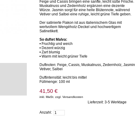
Feige und Cassis bringen eine sanfte, leicht süße Frische.
Muskatnuss und Zedernholz ergänzen eine dezente
Würze. Jasmin sorgt für eine helle Blütennote, während
Vetiver und Salbei eine ruhige, leicht grüne Tiefe geben.
Der satinierte Flakon ist aus italienischem Glas mit
wertvollem Wengéholz-Deckel und hochwertigem
Satinetikett.
So duftet Malva:
• Fruchtig und weich
• Dezent würzig
• Zart blumig
• Warm mit leicht grüner Tiefe
Duftnoten: Feige, Cassis, Muskatnuss, Zedernholz, Jasmin
Vetiver, Salbei
Duftintensität: leicht bis mittel
Füllmenge: 100 ml
41,50 €
inkl. MwSt. zzgl. Versandkosten
Lieferzeit: 3-5 Werktage
Zum Warenkorb hinzufügen
Anzahl: