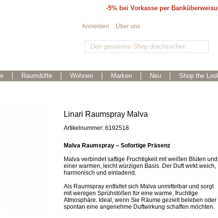
-5% bei Vorkasse per Banküberweis
Anmelden
Über uns
r
Raumdüfte
Wohnen
Marken
Neu
Shop the Loo
Linari Raumspray Malva
Artikelnummer: 6192518
Malva Raumspray – Sofortige Präsenz
Malva verbindet saftige Fruchtigkeit mit weißen Blüten und
einer warmen, leicht würzigen Basis. Der Duft wirkt weich,
harmonisch und einladend.
Als Raumspray entfaltet sich Malva unmittelbar und sorgt
mit wenigen Sprühstößen für eine warme, fruchtige
Atmosphäre. Ideal, wenn Sie Räume gezielt beleben oder
spontan eine angenehme Duftwirkung schaffen möchten.