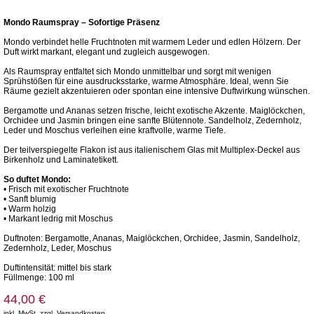
Mondo Raumspray – Sofortige Präsenz
Mondo verbindet helle Fruchtnoten mit warmem Leder und edlen Hölzern. Der
Duft wirkt markant, elegant und zugleich ausgewogen.
Als Raumspray entfaltet sich Mondo unmittelbar und sorgt mit wenigen
Sprühstößen für eine ausdrucksstarke, warme Atmosphäre. Ideal, wenn Sie
Räume gezielt akzentuieren oder spontan eine intensive Duftwirkung wünschen.
Bergamotte und Ananas setzen frische, leicht exotische Akzente. Maiglöckchen,
Orchidee und Jasmin bringen eine sanfte Blütennote. Sandelholz, Zedernholz,
Leder und Moschus verleihen eine kraftvolle, warme Tiefe.
Der teilverspiegelte Flakon ist aus italienischem Glas mit Multiplex-Deckel aus
Birkenholz und Laminatetikett.
So duftet Mondo:
• Frisch mit exotischer Fruchtnote
• Sanft blumig
• Warm holzig
• Markant ledrig mit Moschus
Duftnoten: Bergamotte, Ananas, Maiglöckchen, Orchidee, Jasmin, Sandelholz,
Zedernholz, Leder, Moschus
Duftintensität: mittel bis stark
Füllmenge: 100 ml
44,00 €
inkl. MwSt. zzgl. Versandkosten