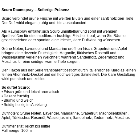
Scuro Raumspray – Sofortige Präsenz
Scuro verbindet grüne Frische mit weißen Blüten und einer sanft holzigen Tiefe.
Der Duft wirkt elegant, ruhig und fein ausbalanciert.
Als Raumspray entfaltet sich Scuro unmittelbar und sorgt mit wenigen
Sprühstößen für eine mediterran-fruchtige Frische. Ideal, wenn Sie Räume
gezielt beleben oder spontan eine leichte, klare Duftwirkung wünschen.
Grüne Noten, Lavendel und Mandarine eröffnen frisch. Grapefruit und Apfel
bringen eine dezente Fruchtigkeit. Magnolie, türkisches Rosenöl und
Wasserjasmin verleihen Weichheit, während Sandelholz, Zedernholz und
Moschus für eine seidige, warme Tiefe sorgen.
Der Flakon aus der Serie transparent besticht durch italienisches Klarglas, einen
feinen Ahornholz-Deckel und ein hochwertiges Satinetikett. Die klare Gestaltung
wirkt puristisch und zeitlos.
So duftet Scuro:
• Frisch grün und leicht aromatisch
• Dezent fruchtig
• Blumig und weich
• Seidig holzig im Ausklang
Duftnoten: Grüne Noten, Lavendel, Mandarine, Grapefruit, Magnolienblüten,
Apfel, Türkisches Rosenöl, Wasserjasmin, Sandelholz, Zedernholz, Moschus
Duftintensität: leicht bis mittel
Füllmenge: 100 ml