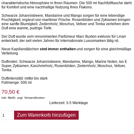
charakteristische Atmosphäre in Ihren Räumen. Die 500 ml Nachfüllflasche steht
für Komfort und eine nachhaltige Nutzung Ihres Flakons.
Schwarze Johannisbeere, Mandarine und Mango sorgen für eine lebendige
Fruchtigkeit, ergänzt von maritimer Frische. Rosenblüten und Zyklamen bringen
eine sanfte Blumigkeit. Zedernholz, Moschus, Vetiver und Tonka verleihen dem
Duft eine warme, pudrige Tiefe.
Der Duft wurde vom renommierten Parfümeur Marc Buxton exklusiv für Linari
entwickelt, der seit vielen Jahren für internationale Luxusmarken tätig ist.
Neue Kapillarstäbchen
sind immer enthalten
und sorgen für eine gleichmäßige
Verteilung.
Duftnoten: Schwarze Johannisbeere, Mandarine, Mango, Marine Noten, Iso E
Super, Zyklamen, Kaschmirholz, Rosenblüten, Zedernholz, Moschus, Vetiver,
Tonka
Duftintensität: mittel bis stark
Füllmenge: 500 ml
70,50 €
inkl. MwSt. zzgl. Versandkosten
Lieferzeit: 3-5 Werktage
Zum Warenkorb hinzufügen