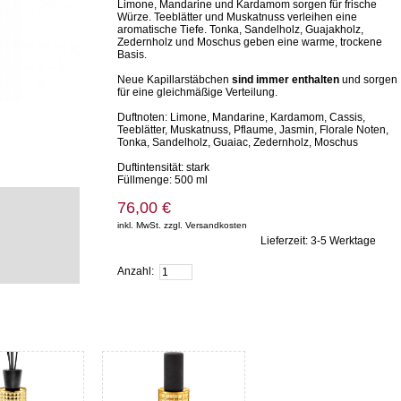
Limone, Mandarine und Kardamom sorgen für frische
Würze. Teeblätter und Muskatnuss verleihen eine
aromatische Tiefe. Tonka, Sandelholz, Guajakholz,
Zedernholz und Moschus geben eine warme, trockene
Basis.
Neue Kapillarstäbchen
sind immer enthalten
und sorgen
für eine gleichmäßige Verteilung.
Duftnoten: Limone, Mandarine, Kardamom, Cassis,
Teeblätter, Muskatnuss, Pflaume, Jasmin, Florale Noten,
Tonka, Sandelholz, Guaiac, Zedernholz, Moschus
Duftintensität: stark
Füllmenge: 500 ml
76,00 €
inkl. MwSt. zzgl. Versandkosten
Lieferzeit: 3-5 Werktage
Zum Warenkorb hinzufügen
Anzahl: