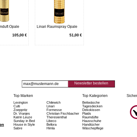
mduft Opale
Linari Raumspray Opale
105,00 €
51,00 €
Newsletter bestellen
Top Marken
Top Kategorien
Sicher
Lexington
Chilewich
Bettwäsche
Culti
Linari
Tagesdecken
Zoeppritz
Formesse
Dekokissen
Dr. Vranjes
Christian Fischbacher
Plaids
Katrin Leuze
Theresienthal
Raumdüfte
Sunday in Bed
Libeco
Hausschuhe
fen
House in Style
Bellora
Handtücher
Sabre
Himla
Wäschepflege