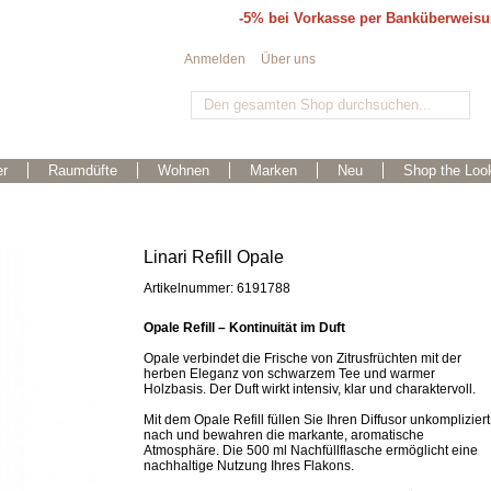
-5% bei Vorkasse per Banküberweis
Anmelden
Über uns
r
Raumdüfte
Wohnen
Marken
Neu
Shop the Loo
Linari Refill Opale
Artikelnummer: 6191788
Opale Refill – Kontinuität im Duft
Opale verbindet die Frische von Zitrusfrüchten mit der
herben Eleganz von schwarzem Tee und warmer
Holzbasis. Der Duft wirkt intensiv, klar und charaktervoll.
Mit dem Opale Refill füllen Sie Ihren Diffusor unkompliziert
nach und bewahren die markante, aromatische
Atmosphäre. Die 500 ml Nachfüllflasche ermöglicht eine
nachhaltige Nutzung Ihres Flakons.