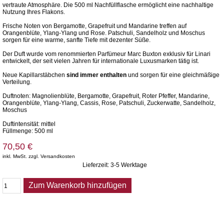
vertraute Atmosphäre. Die 500 ml Nachfüllflasche ermöglicht eine nachhaltige
Nutzung Ihres Flakons.
Frische Noten von Bergamotte, Grapefruit und Mandarine treffen auf
Orangenblüte, Ylang-Ylang und Rose. Patschuli, Sandelholz und Moschus
sorgen für eine warme, sanfte Tiefe mit dezenter Süße.
Der Duft wurde vom renommierten Parfümeur Marc Buxton exklusiv für Linari
entwickelt, der seit vielen Jahren für internationale Luxusmarken tätig ist.
Neue Kapillarstäbchen
sind immer enthalten
und sorgen für eine gleichmäßige
Verteilung.
Duftnoten: Magnolienblüte, Bergamotte, Grapefruit, Roter Pfeffer, Mandarine,
Orangenblüte, Ylang-Ylang, Cassis, Rose, Patschuli, Zuckerwatte, Sandelholz,
Moschus
Duftintensität: mittel
Füllmenge: 500 ml
70,50 €
inkl. MwSt. zzgl. Versandkosten
Lieferzeit: 3-5 Werktage
Zum Warenkorb hinzufügen