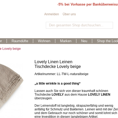
-5% bei Vorkasse per Banküberweis
Anmelden
Über uns
r
Raumdüfte
Wohnen
Marken
Neu
Shop the Loo
e Lovely beige
Lovely Linen Leinen
Tischdecke Lovely beige
Artikelnummer: LL-TW-L-naturalbeige
„a little wrinkle is a good thing“
Lassen auch Sie sich von dieser traumhaft schönen
Tischdecke
LOVELY
aus dem Hause
LOVELY LINEN
überzeugen.
Der Leinenstoff ist langlebig, strapazierfähig und wenig
anfällig für Schmutz und Bakterien. Leinen wird mit der Zei
und dem Gebrauch nur noch schöner und somit lohnt sich
eine Investition in diesen langlebigen Artikel.