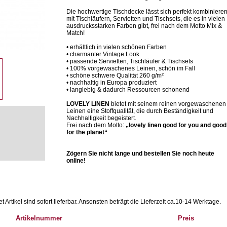
Die hochwertige Tischdecke lässt sich perfekt kombiniere
mit Tischläufern, Servietten und Tischsets, die es in vielen
ausdrucksstarken Farben gibt, frei nach dem Motto Mix &
Match!
• erhältlich in vielen schönen Farben
• charmanter Vintage Look
• passende Servietten, Tischläufer & Tischsets
• 100% vorgewaschenes Leinen, schön im Fall
• schöne schwere Qualität 260 g/m²
• nachhaltig in Europa produziert
• langlebig & dadurch Ressourcen schonend
LOVELY LINEN
bietet mit seinem reinen vorgewaschenen
Leinen eine Stoffqualität, die durch Beständigkeit und
Nachhaltigkeit begeistert.
Frei nach dem Motto:
„lovely linen good for you and good
for the planet“
Zögern Sie nicht lange und bestellen Sie noch heute
online!
Artikel sind sofort lieferbar.
Ansonsten beträgt die Lieferzeit ca.10-14 Werktage.
Artikelnummer
Preis