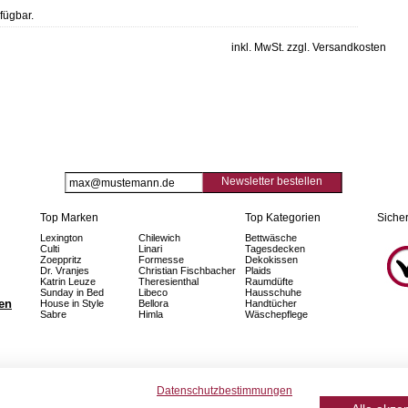
fügbar.
inkl. MwSt. zzgl. Versandkosten
Newsletter bestellen
Top Marken
Top Kategorien
Sicher
Lexington
Chilewich
Bettwäsche
Culti
Linari
Tagesdecken
Zoeppritz
Formesse
Dekokissen
Dr. Vranjes
Christian Fischbacher
Plaids
Katrin Leuze
Theresienthal
Raumdüfte
Sunday in Bed
Libeco
Hausschuhe
fen
House in Style
Bellora
Handtücher
Sabre
Himla
Wäschepflege
Datenschutzbestimmungen