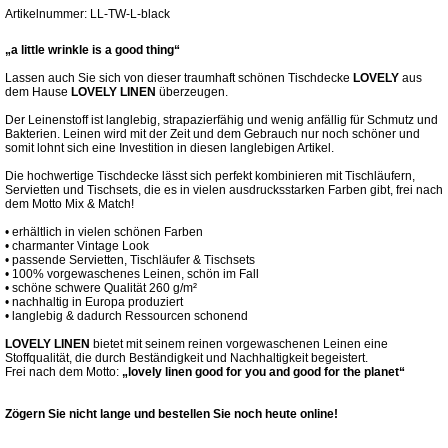
Artikelnummer: LL-TW-L-black
„a little wrinkle is a good thing“
Lassen auch Sie sich von dieser traumhaft schönen Tischdecke
LOVELY
aus
dem Hause
LOVELY LINEN
überzeugen.
Der Leinenstoff ist langlebig, strapazierfähig und wenig anfällig für Schmutz und
Bakterien. Leinen wird mit der Zeit und dem Gebrauch nur noch schöner und
somit lohnt sich eine Investition in diesen langlebigen Artikel.
Die hochwertige Tischdecke lässt sich perfekt kombinieren mit Tischläufern,
Servietten und Tischsets, die es in vielen ausdrucksstarken Farben gibt, frei nach
dem Motto Mix & Match!
• erhältlich in vielen schönen Farben
• charmanter Vintage Look
• passende Servietten, Tischläufer & Tischsets
• 100% vorgewaschenes Leinen, schön im Fall
• schöne schwere Qualität 260 g/m²
• nachhaltig in Europa produziert
• langlebig & dadurch Ressourcen schonend
LOVELY LINEN
bietet mit seinem reinen vorgewaschenen Leinen eine
Stoffqualität, die durch Beständigkeit und Nachhaltigkeit begeistert.
Frei nach dem Motto:
„lovely linen good for you and good for the planet“
Zögern Sie nicht lange und bestellen Sie noch heute online!