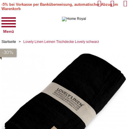
-5% bei Vorkasse per Banküberweisung, automatischer Abzug im
Warenkorb
Menü
Startseite
>
Lovely Linen Leinen Tischdecke Lovely schwarz
-30%