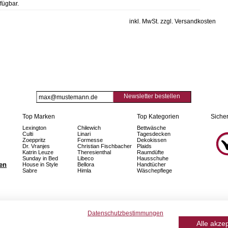
fügbar.
inkl. MwSt. zzgl. Versandkosten
Newsletter bestellen
Top Marken
Top Kategorien
Sicher
Lexington
Chilewich
Bettwäsche
Culti
Linari
Tagesdecken
Zoeppritz
Formesse
Dekokissen
Dr. Vranjes
Christian Fischbacher
Plaids
Katrin Leuze
Theresienthal
Raumdüfte
Sunday in Bed
Libeco
Hausschuhe
fen
House in Style
Bellora
Handtücher
Sabre
Himla
Wäschepflege
Datenschutzbestimmungen
Alle akze