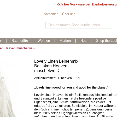
-5% bei Vorkasse per Banküberweis
Anmelden
Über uns
r
Raumdüfte
Wohnen
Marken
Neu
Shop the Loo
aken Heaven muschelweiß
Lovely Linen Leinenmix
Bettlaken Heaven
muschelweiß
Artikelnummer: LL-heaven-1099
„lovely linen good for you and good for the planet“
Lovely Linen Heaven ist ein Bettlaken aus feinstem Leine
und Baumwolle. Leinen hat die besonders positive
Eigenschaft, eine Struktur aufzuweisen, die es der Luft
erlaubt, frei zu zirkulieren. Somit bleibt Ihr Körper während
dem Schlaf immer richtig temperiert. Zudem kann Leinen
bis zu 50% seines Eigengewichts an Feuchtigkeit
aufnehmen und an seine Umwelt abgeben. Erhältlich in