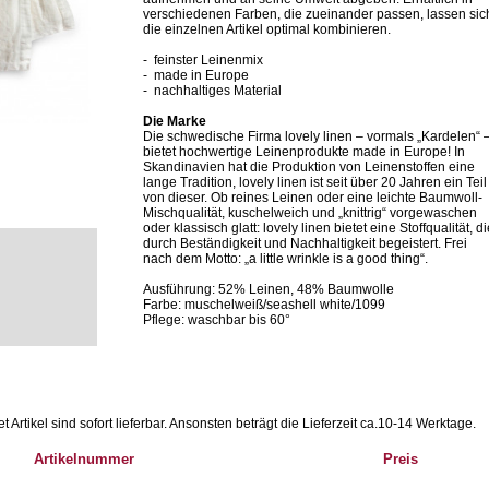
verschiedenen Farben, die zueinander passen, lassen sic
die einzelnen Artikel optimal kombinieren.
- feinster Leinenmix
- made in Europe
- nachhaltiges Material
Die Marke
Die schwedische Firma lovely linen – vormals „Kardelen“ 
bietet hochwertige Leinenprodukte made in Europe! In
Skandinavien hat die Produktion von Leinenstoffen eine
lange Tradition, lovely linen ist seit über 20 Jahren ein Teil
von dieser. Ob reines Leinen oder eine leichte Baumwoll-
Mischqualität, kuschelweich und „knittrig“ vorgewaschen
oder klassisch glatt: lovely linen bietet eine Stoffqualität, d
durch Beständigkeit und Nachhaltigkeit begeistert. Frei
nach dem Motto: „a little wrinkle is a good thing“.
Ausführung: 52% Leinen, 48% Baumwolle
Farbe: muschelweiß/seashell white/1099
Pflege: waschbar bis 60°
Artikel sind sofort lieferbar.
Ansonsten beträgt die Lieferzeit ca.10-14 Werktage.
Artikelnummer
Preis