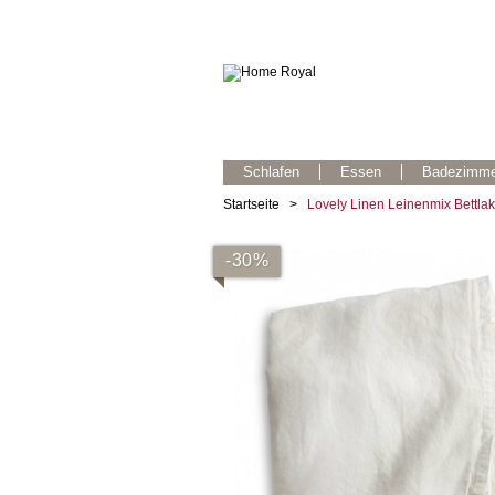
Schlafen
Essen
Badezimme
Startseite
>
Lovely Linen Leinenmix Bettl
-30%