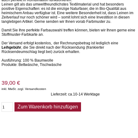
auch perfekt in Kombination funktionieren.
Leinen gilt als das umweltfreundlichstes Textilmaterial und hat besonders
positive Eigenschaften: es ist die einzige Naturfaser, die in Bio-Qualität aus
heimischem Anbau verfügbar ist. Eine weitere Besonderheit ist, dass Leinen im
Zeitverlauf nur noch schöner wird – somit lohnt sich eine Investition in diesen
langlebigen Artikel. Gerne senden wir Ihnen vorab Farbmuster zu.
Damit Sie Ihre perfekte Farbauswahl treffen können, bieten wir Ihnen gerne eine
Stoffmuster-Farbkarte an.
Der Versand erfolgt kostenlos, der Rechnungsbetrag ist lediglich eine
Leihgebühr
, die Sie direkt nach der Rücksendung (frankierter
Rücksendeumschlag liegt bei) zurück erhalten.
Ausführung: 100 % Baumwolle
Produkte: Bettwäsche, Tischwäsche
39,00 €
inkl. MwSt. zzgl. Versandkosten
Lieferzeit: ca.10-14 Werktage
Zum Warenkorb hinzufügen