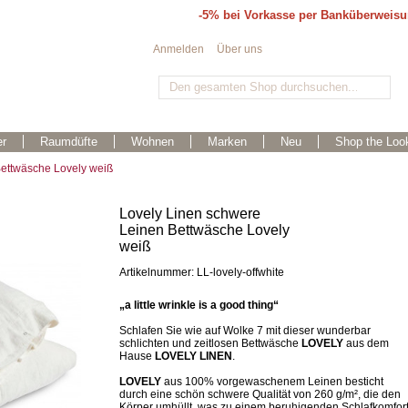
-5% bei Vorkasse per Banküberweis
Anmelden
Über uns
r
Raumdüfte
Wohnen
Marken
Neu
Shop the Loo
Bettwäsche Lovely weiß
Lovely Linen schwere
Leinen Bettwäsche Lovely
weiß
Artikelnummer: LL-lovely-offwhite
„a little wrinkle is a good thing“
Schlafen Sie wie auf Wolke 7 mit dieser wunderbar
schlichten und zeitlosen Bettwäsche
LOVELY
aus dem
Hause
LOVELY LINEN
.
LOVELY
aus 100% vorgewaschenem Leinen besticht
durch eine schön schwere Qualität von 260 g/m², die den
Körper umhüllt, was zu einem beruhigenden Schlafkomfor