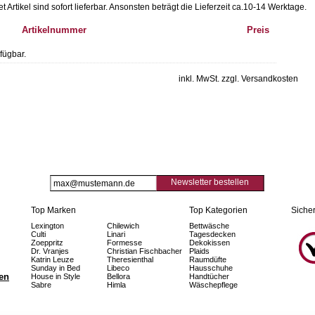
Artikel sind sofort lieferbar.
Ansonsten beträgt die Lieferzeit ca.10-14 Werktage.
Artikelnummer
Preis
fügbar.
inkl. MwSt. zzgl. Versandkosten
Newsletter bestellen
Top Marken
Top Kategorien
Sicher
Lexington
Chilewich
Bettwäsche
Culti
Linari
Tagesdecken
Zoeppritz
Formesse
Dekokissen
Dr. Vranjes
Christian Fischbacher
Plaids
Katrin Leuze
Theresienthal
Raumdüfte
Sunday in Bed
Libeco
Hausschuhe
fen
House in Style
Bellora
Handtücher
Sabre
Himla
Wäschepflege