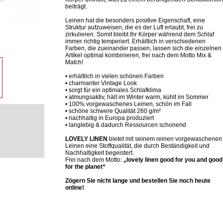
beiträgt.
Leinen hat die besonders positive Eigenschaft, eine
Struktur aufzuweisen, die es der Luft erlaubt, frei zu
zirkulieren. Somit bleibt Ihr Körper während dem Schlaf
immer richtig temperiert. Erhältlich in verschiedenen
Farben, die zueinander passen, lassen sich die einzelnen
Artikel optimal kombinieren, frei nach dem Motto Mix &
Match!
• erhältlich in vielen schönen Farben
• charmanter Vintage Look
• sorgt für ein optimales Schlafklima
• atmungsaktiv, hält im Winter warm, kühlt im Sommer
• 100% vorgewaschenes Leinen, schön im Fall
• schöne schwere Qualität 260 g/m²
• nachhaltig in Europa produziert
• langlebig & dadurch Ressourcen schonend
LOVELY LINEN
bietet mit seinem reinen vorgewaschenen
Leinen eine Stoffqualität, die durch Beständigkeit und
Nachhaltigkeit begeistert.
Frei nach dem Motto:
„
lovely linen good for you and good
for the planet“
Zögern Sie nicht lange und bestellen Sie noch heute
online!