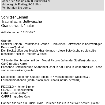
oder rufen Sie uns an: 030/492 064 90
(Montag bis Freitag, 9-18 Uhr).
Wir beraten Sie gerne.
Schlitzer Leinen
Traumflachs Bettwäsche
Grande weiß / natur
Artikelnummer: 14130/077
Grande
Schlitzer Leinen, Traumflachs Grande - Halbleinen-Bettwäsche in hochwertiger
Kettzwirn-Qualität.
Der Blockstreifen des Models Grande macht diese Bettwäsche so vielseitig
einsetzbar, schlicht, modern & frisch.
Toll in der Kombination mit dem Model Piccolo (schmaler Streifen) oder auch
Carré (großes Karo)
Passende Betttücher und Spannbetttücher in natur und in weiß erhältlich. Diese
sind in verstärkter Qualität.
Diese tolle Halbleinen Qualität gibt es in 4 verschiedenen Designs & 3
Farbkombinationen (weiß / platin, weiß / natur, natur / schwarz)
PICCOLO = feiner Streifen
GRANDE = Blockstreifen
CARO = kleines Karo
CARRÉ = großes Karo
Gönnen Sie sich ein Stück Luxus - Tauchen Sie ein in die Welt bester Qualität