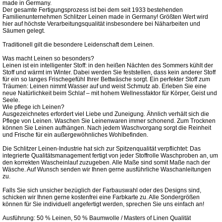
made in Germany.
Der gesamte Fertigungsprozess ist bei dem seit 1933 bestehenden
Familienunternehmen Schlitzer Leinen made in Germany! Größten Wert wird
hier auf höchste Verarbeitungsqualität insbesondere bei Näharbeiten und
Säumen gelegt.
Traditionell gilt die besondere Leidenschaft dem Leinen.
Was macht Leinen so besonders?
Leinen ist ein intelligenter Stoff: in den heißen Nächten des Sommers kühlt der
Stoff und wärmt im Winter. Dabei werden Sie feststellen, dass kein anderer Stoff
für ein so langes Frischegefühl Ihrer Bettwäsche sorgt. Ein perfekter Stoff zum
Träumen: Leinen nimmt Wasser auf und weist Schmutz ab. Erleben Sie eine
neue Natürlichkeit beim Schlaf – mit hohem Wellnessfaktor für Körper, Geist und
Seele.
Wie pflege ich Leinen?
Ausgezeichnetes erfordert viel Liebe und Zuneigung. Ähnlich verhält sich die
Pflege von Leinen. Waschen Sie Leinenwaren immer schonend. Zum Trocknen
können Sie Leinen aufhängen. Nach jedem Waschvorgang sorgt die Reinheit
und Frische für ein außergewöhnliches Wohlbefinden.
Die Schlitzer Leinen-Industrie hat sich zur Spitzenqualität verpflichtet: Das
integrierte Qualitätsmanagement fertigt von jeder Stoffrolle Waschproben an, um
den korrekten Wascheinlauf zuzugeben. Alle Maße sind somit Maße nach der
Wäsche. Auf Wunsch senden wir Ihnen gerne ausführliche Waschanleitungen
zu.
Falls Sie sich unsicher bezüglich der Farbauswahl oder des Designs sind,
schicken wir Ihnen gerne kostenfrei eine Farbkarte zu. Alle Sondergrößen
können für Sie individuell angefertigt werden, sprechen Sie uns einfach an!
Ausführung: 50 % Leinen, 50 % Baumwolle / Masters of Linen Qualität