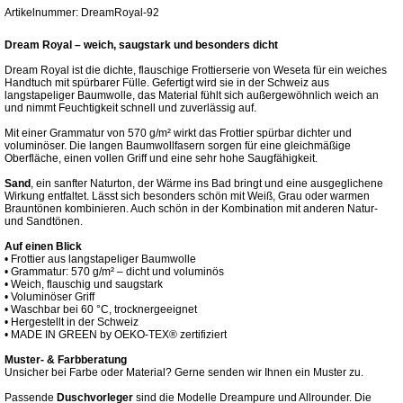
Artikelnummer: DreamRoyal-92
Dream Royal – weich, saugstark und besonders dicht
Dream Royal ist die dichte, flauschige Frottierserie von Weseta für ein weiches
Handtuch mit spürbarer Fülle. Gefertigt wird sie in der Schweiz aus
langstapeliger Baumwolle, das Material fühlt sich außergewöhnlich weich an
und nimmt Feuchtigkeit schnell und zuverlässig auf.
Mit einer Grammatur von 570 g/m² wirkt das Frottier spürbar dichter und
voluminöser. Die langen Baumwollfasern sorgen für eine gleichmäßige
Oberfläche, einen vollen Griff und eine sehr hohe Saugfähigkeit.
Sand
, ein sanfter Naturton, der Wärme ins Bad bringt und eine ausgeglichene
Wirkung entfaltet. Lässt sich besonders schön mit Weiß, Grau oder warmen
Brauntönen kombinieren. Auch schön in der Kombination mit anderen Natur-
und Sandtönen.
Auf einen Blick
• Frottier aus langstapeliger Baumwolle
• Grammatur: 570 g/m² – dicht und voluminös
• Weich, flauschig und saugstark
• Voluminöser Griff
• Waschbar bei 60 °C, trocknergeeignet
• Hergestellt in der Schweiz
• MADE IN GREEN by OEKO-TEX® zertifiziert
Muster- & Farbberatung
Unsicher bei Farbe oder Material? Gerne senden wir Ihnen ein Muster zu.
Passende
Duschvorleger
sind die Modelle Dreampure und Allrounder. Die