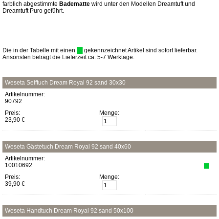
farblich abgestimmte
Badematte
wird unter den Modellen Dreamtuft und
Dreamtuft Puro geführt.
Die in der Tabelle mit einen
gekennzeichnet Artikel sind sofort lieferbar.
Ansonsten beträgt die Lieferzeit ca. 5-7 Werktage.
Weseta Seiftuch Dream Royal 92 sand 30x30
Artikelnummer:
90792
Preis:
Menge:
23,90 €
Weseta Gästetuch Dream Royal 92 sand 40x60
Artikelnummer:
10010692
Preis:
Menge:
39,90 €
Weseta Handtuch Dream Royal 92 sand 50x100