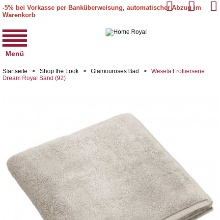
-5% bei Vorkasse per Banküberweisung, automatischer Abzug im
Warenkorb
Menü
Startseite
>
Shop the Look
>
Glamouröses Bad
>
Weseta Frottierserie
Dream Royal Sand (92)