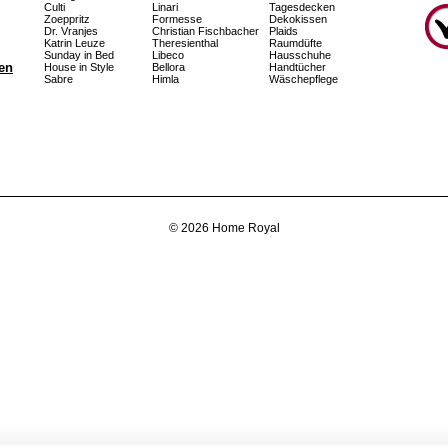
Culti
Linari
Tagesdecken
Zoeppritz
Formesse
Dekokissen
Dr. Vranjes
Christian Fischbacher
Plaids
Katrin Leuze
Theresienthal
Raumdüfte
Sunday in Bed
Libeco
Hausschuhe
fen
House in Style
Bellora
Handtücher
Sabre
Himla
Wäschepflege
© 2026 Home Royal