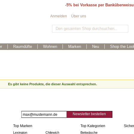
-5% bei Vorkasse per Banküberweis
Anmelden
Über uns
r
Raumdüfte
Wohnen
Marken
Neu
Shop the Loo
Es gibt keine Produkte, die dieser Auswahl entsprechen.
Newsletter bestellen
Top Marken
Top Kategorien
Sicher
Lexington
Chilewich
Bettwäsche