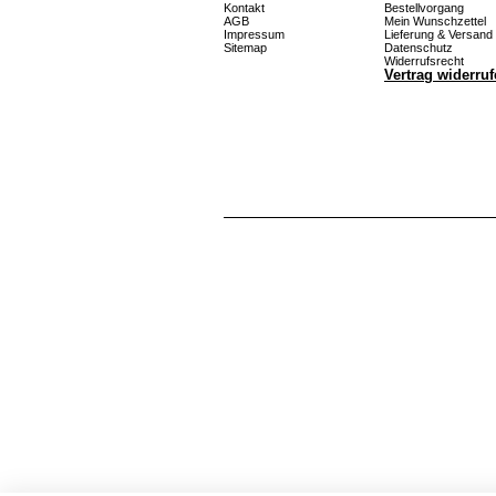
Kontakt
Bestellvorgang
AGB
Mein Wunschzettel
Impressum
Lieferung & Versand
Sitemap
Datenschutz
Widerrufsrecht
Vertrag widerru