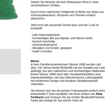
Setzen Sie Akzente mit dem Dekokissen Alina in zwei
verschiedenen Größen.
Durch ihren natürlichen Fettgehalt ist Wolle von Natur aus
schmutzabweisend, oft lassen sich Flecken einfach
abwischen.
Jetzt noch die passende Decke dazu und der Look ist
komplett!
- edle Naturmaterialien
- hochwertiger Mix aus Alpaka- und Merino wolle
- herrlich kuschelig
- schmutzabweisend
- Allergiker und Kinder geeignet
- made in Austria
Marke
In dem Familienunternehmen Steiner 1888 werden seit
über 130 Jahren beste Wollstoffe mit viel Sorgfalt und Lie
gefertigt. Aus den natürlichen und hochwertigen Materiali
kreiert Steiner 1888 nach alter Handwerkstradition eine
Interieurkollektion, die das österreichische Lebensgefühl
mit modernem Design und kreativer Gestaltungskraft
verbinden.
Sie können sich bei der großen Farbauswahl einfach nicht
entscheiden? Dann bestellen Sie doch einfach die
Alina
Farbkarte
und schauen Sie am echten Musterstoff welche
Farbe die richtige für Sie und Ihr Heim ist.