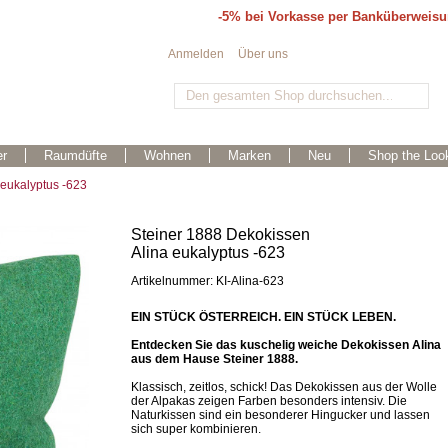
-5% bei Vorkasse per Banküberweis
Anmelden
Über uns
r
Raumdüfte
Wohnen
Marken
Neu
Shop the Loo
 eukalyptus -623
Steiner 1888 Dekokissen
Alina eukalyptus -623
Artikelnummer: KI-Alina-623
EIN STÜCK ÖSTERREICH. EIN STÜCK LEBEN.
Entdecken Sie das kuschelig weiche Dekokissen Alina
aus dem Hause Steiner 1888.
Klassisch, zeitlos, schick! Das Dekokissen aus der Wolle
der Alpakas zeigen Farben besonders intensiv. Die
Naturkissen sind ein besonderer Hingucker und lassen
sich super kombinieren.