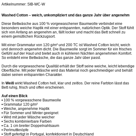
Artikelnummer: SIB-WC-W
Washed Cotton – weich, unkompliziert und das ganze Jahr über angenehm
Diese Bettwäsche aus 100 % vorgewaschener Baumwolle verbindet eine
besonders weiche Haptik mit einer entspannten, natürlichen Optik. Der Stoff fühlt
sich von Anfang an angenehm an, fällt locker und macht das Bett schnell zu
einem gemütlichen Rückzugsort.
Mit einer Grammatur von 120 g/m² und 200 TC ist Washed Cotton leicht, weich
und dennoch angenehm dicht. Die Baumwolle sorgt im Sommer für ein frisches
Gefühl auf der Haut und bietet auch in kühleren Nächten angenehmen Komfort.
So entsteht eine Bettwäsche, die das ganze Jahr über passt.
Durch die vorgewaschene Qualität erhält der Stoff seine weiche, leicht lebendige
Oberfläche. Mit jeder Wäsche wird das Material noch geschmeidiger und behält
dabei seinen entspannten Charakter.
In
Weiß
wirkt Washed Cotton hell, klar und zeitlos. Der reine Farbton lässt das
Bett ruhig, frisch und offen erscheinen.
Auf einen Blick
• 100 % vorgewaschene Baumwolle
• Grammatur 120 g/m²
• Weiche, angenehme Haptik
• Für Sommer und Winter geeignet
• Wird mit jeder Wäsche weicher
• Sechs kombinierbare Farben
• Ca. 1 cm breiter Doppelnahtsaum
• Perlmuttknöpfe
• Stoff gefertigt in Portugal, konfektioniert in Deutschland