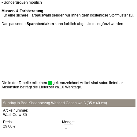
• Sondergrößen möglich
Muster- & Farbberatung
Für eine sichere Farbauswahl senden wir Ihnen gern kostenlose Stoffmuster zu.
Das passende
Spannbettlaken
kann farblich abgestimmt ergänzt werden.
Die in der Tabelle mit einen
gekennzeichnet Artikel sind sofort lieferbar.
Ansonsten beträgt die Lieferzeit ca.10 Werktage.
Sunday in Bed Kissenbezug Washed Cotton weiß (35 x 40 cm)
Artikelnummer:
WashCo-w-35
Preis:
Menge:
29,00 €