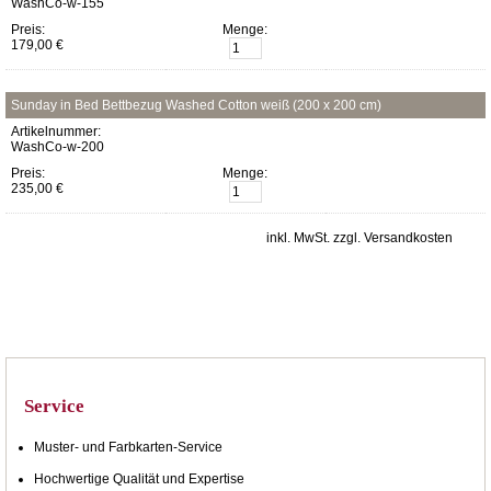
WashCo-w-155
Preis:
Menge:
179,00 €
Sunday in Bed Bettbezug Washed Cotton weiß (200 x 200 cm)
Artikelnummer:
WashCo-w-200
Preis:
Menge:
235,00 €
inkl. MwSt. zzgl. Versandkosten
Service
Muster- und Farbkarten-Service
Hochwertige Qualität und Expertise