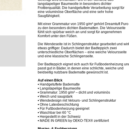
langstapeliger Baumwolle in besonders dichter
Frottierqualität. Die handgetuftete Verarbeitung sorgt für
eine voluminöse Oberfläche und eine sehr hohe
Saugfähigkeit.
Mit einer Grammatur von 1950 g/m² gehört Dreamtuft Puro
zu den besonders dichten Badematten. Die Veloursseite
fühlt sich spürbar weich an und sorgt für angenehmen
Komfort unter den Füßen.
Die Wendeseite ist in Schlingenstruktur gearbeitet und wir
etwas griffiger. Dadurch bietet der Badteppich zwei
unterschiedliche Oberflächen – eine weiche Veloursseite
und eine klassische Schlingenseite.
Der Badteppich eignet sich auch für Fußbodenheizung un
passt gut in Bäder, in denen eine schlichte, weiche und
beidseitig nutzbare Badematte gewünscht ist.
Auf einen Blick
• Handgetuftete Badematte
• Langstapelige Baumwolle
• Grammatur: 1950 g/m² – dicht und voluminös
• Weich und saugstark
• Wendedesign mit Velours- und Schlingenstruktur
• Ohne Latexbeschichtung
• Für Fußbodenheizung geeignet
• Waschbar bei 60 °C
• Hergestellt in der Schweiz
• MADE IN GREEN by OEKO-TEX® zertifiziert
Muster- & Farbberatung