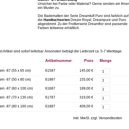
Unsicher bei Farbe oder Material? Gerne senden wir Ihne
ein Muster zu.
Die Badematten der Serie Dreamtuft Puro sind farblich auf
die
Handtuchserien
Dream Royal, Dreampure und Puro
abgestimmt. Zu der Frottierserie Dreamflor sind passende
Farben teilweise erhältlich.
Artikel sind sofort lieferbar.
Ansonsten beträgt die Lieferzeit ca. 5-7 Werktage.
Artikelnummer
Preis
Menge
in -87 (55 x 65 cm)
61587
145,00 €
in -87 (50 x 80 cm)
61987
155,00 €
in -87 (60 x 100 cm)
61687
189,00 €
in -87 (70 x 130 cm)
61787
319,00 €
in -87 (80 x 160 cm)
61887
409,00 €
inkl. MwSt. zzgl. Versandkosten