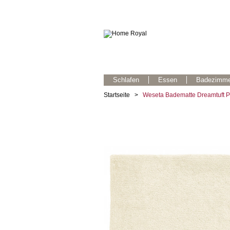
Schlafen
Essen
Badezimme
Startseite
>
Weseta Badematte Dreamtuft Pu