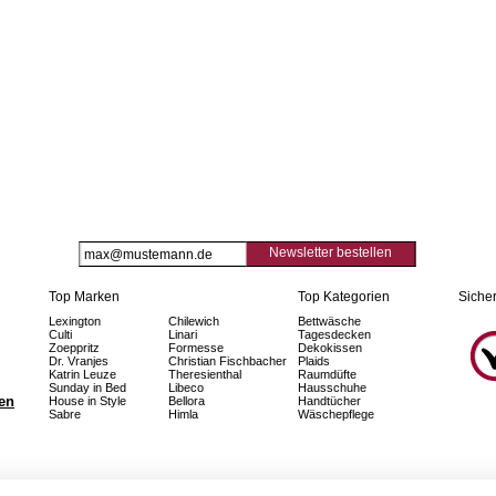
Newsletter bestellen
Top Marken
Top Kategorien
Sicher
Lexington
Chilewich
Bettwäsche
Culti
Linari
Tagesdecken
Zoeppritz
Formesse
Dekokissen
Dr. Vranjes
Christian Fischbacher
Plaids
Katrin Leuze
Theresienthal
Raumdüfte
Sunday in Bed
Libeco
Hausschuhe
fen
House in Style
Bellora
Handtücher
Sabre
Himla
Wäschepflege