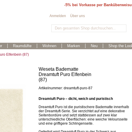
-5% bei Vorkasse per Banküberweis
Anmelden
Über uns
r
Raumdüfte
Wohnen
Marken
Neu
Shop the Loo
ro Elfenbein (87)
Weseta Badematte
Dreamtuft Puro Elfenbein
(87)
Artikelnummer: dreamtuft-puro-87
Dreamtuft Puro – dicht, weich und puristisch
Dreamtuft Puro ist die puristischere Badematte innerhalb
der Dreamtuft-Serie. Sie verzichtet auf eine dekorative
Seitenbordüre und setzt stattdessen auf zwei klar
unterschiedliche Oberflächen: eine weiche Veloursseite
und eine griffigere Schlingenseite.
Gefertigt wird Dreamtuft Puro in der Schweiz aus