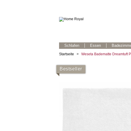
Schlafen
Essen
Badezimme
Startseite
>
Weseta Badematte Dreamtuft P
Bestseller