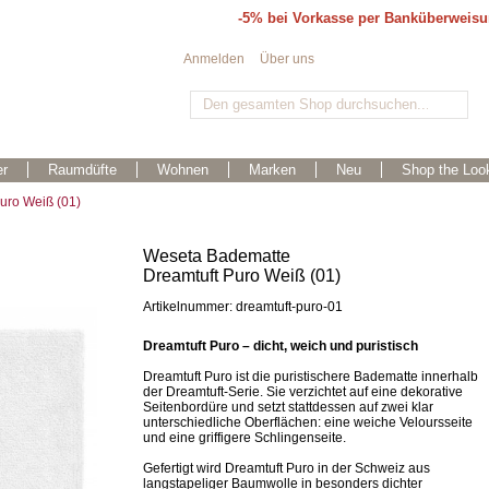
-5% bei Vorkasse per Banküberweis
Anmelden
Über uns
r
Raumdüfte
Wohnen
Marken
Neu
Shop the Loo
uro Weiß (01)
Weseta Badematte
Dreamtuft Puro Weiß (01)
Artikelnummer: dreamtuft-puro-01
Dreamtuft Puro – dicht, weich und puristisch
Dreamtuft Puro ist die puristischere Badematte innerhalb
der Dreamtuft-Serie. Sie verzichtet auf eine dekorative
Seitenbordüre und setzt stattdessen auf zwei klar
unterschiedliche Oberflächen: eine weiche Veloursseite
und eine griffigere Schlingenseite.
Gefertigt wird Dreamtuft Puro in der Schweiz aus
langstapeliger Baumwolle in besonders dichter