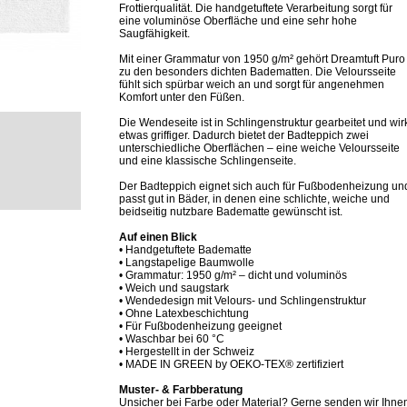
Frottierqualität. Die handgetuftete Verarbeitung sorgt für
eine voluminöse Oberfläche und eine sehr hohe
Saugfähigkeit.
Mit einer Grammatur von 1950 g/m² gehört Dreamtuft Puro
zu den besonders dichten Badematten. Die Veloursseite
fühlt sich spürbar weich an und sorgt für angenehmen
Komfort unter den Füßen.
Die Wendeseite ist in Schlingenstruktur gearbeitet und wir
etwas griffiger. Dadurch bietet der Badteppich zwei
unterschiedliche Oberflächen – eine weiche Veloursseite
und eine klassische Schlingenseite.
Der Badteppich eignet sich auch für Fußbodenheizung un
passt gut in Bäder, in denen eine schlichte, weiche und
beidseitig nutzbare Badematte gewünscht ist.
Auf einen Blick
• Handgetuftete Badematte
• Langstapelige Baumwolle
• Grammatur: 1950 g/m² – dicht und voluminös
• Weich und saugstark
• Wendedesign mit Velours- und Schlingenstruktur
• Ohne Latexbeschichtung
• Für Fußbodenheizung geeignet
• Waschbar bei 60 °C
• Hergestellt in der Schweiz
• MADE IN GREEN by OEKO-TEX® zertifiziert
Muster- & Farbberatung
Unsicher bei Farbe oder Material? Gerne senden wir Ihne