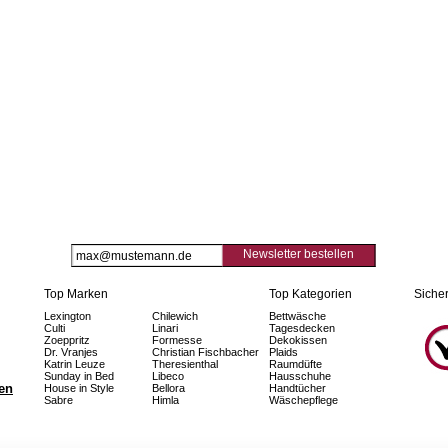
Newsletter bestellen
Top Marken
Top Kategorien
Sicher
Lexington
Chilewich
Bettwäsche
Culti
Linari
Tagesdecken
Zoeppritz
Formesse
Dekokissen
Dr. Vranjes
Christian Fischbacher
Plaids
Katrin Leuze
Theresienthal
Raumdüfte
Sunday in Bed
Libeco
Hausschuhe
fen
House in Style
Bellora
Handtücher
Sabre
Himla
Wäschepflege