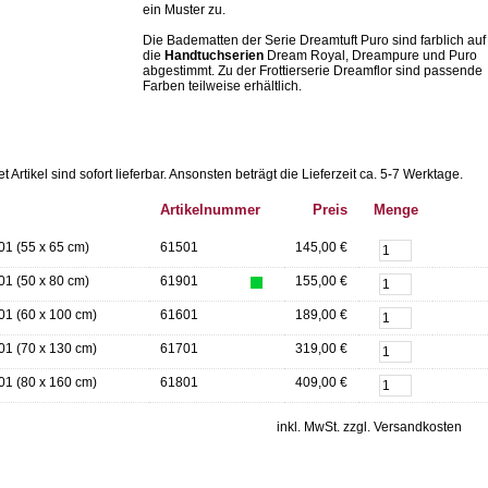
ein Muster zu.
Die Badematten der Serie Dreamtuft Puro sind farblich auf
die
Handtuchserien
Dream Royal, Dreampure und Puro
abgestimmt. Zu der Frottierserie Dreamflor sind passende
Farben teilweise erhältlich.
Artikel sind sofort lieferbar.
Ansonsten beträgt die Lieferzeit ca. 5-7 Werktage.
Artikelnummer
Preis
Menge
01 (55 x 65 cm)
61501
145,00 €
01 (50 x 80 cm)
61901
155,00 €
01 (60 x 100 cm)
61601
189,00 €
01 (70 x 130 cm)
61701
319,00 €
01 (80 x 160 cm)
61801
409,00 €
inkl. MwSt. zzgl. Versandkosten