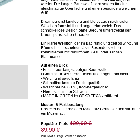
wieder. Die langen Baumwollfasern sorgen für eine
gleichmäßige Oberfläche und einen besonders weichen
Griff.
Dreampure ist langlebig und bleibt auch nach vielen
Wäschen formstabil und angenehm weich. Das
schnörkellose Design ohne Bordüre unterstreicht den
klaren, puristischen Charakter.
Ein klarer
Weißton
, der im Bad ruhig und zeitlos wirkt und
Räume hell erscheinen lässt. Besonders schön
kombinierbar mit Naturtönen, Grau oder sanften
Blaunuancen.
Auf einen Blick
• Frottier aus langstapeliger Baumwolle
• Grammatur: 450 g/m² – leicht und angenehm dicht
• Weich und saugfähig
• Schnelltrocknende Frottierqualität
• Waschbar bei 60 °C, trocknergeeignet
• Hergestellt in der Schweiz
• MADE IN GREEN by OEKO-TEX® zertifiziert
Muster- & Farbberatung
Unsicher bei Farbe oder Material? Gerne senden wir Ihne
ein Muster zu.
129,90 €
Regulärer Preis:
89,90 €
inkl. MwSt. zzgl. Versandkosten