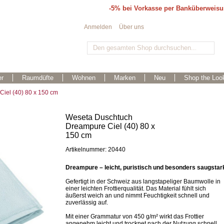
-5% bei Vorkasse per Banküberweis
Anmelden
Über uns
r
Raumdüfte
Wohnen
Marken
Neu
Shop the Loo
iel (40) 80 x 150 cm
Weseta Duschtuch
Dreampure Ciel (40) 80 x
150 cm
Artikelnummer: 20440
Dreampure – leicht, puristisch und besonders saugstar
Gefertigt in der Schweiz aus langstapeliger Baumwolle in
einer leichten Frottierqualität. Das Material fühlt sich
äußerst weich an und nimmt Feuchtigkeit schnell und
zuverlässig auf.
Mit einer Grammatur von 450 g/m² wirkt das Frottier
angenehm leicht und trocknet nach der Nutzung schnell