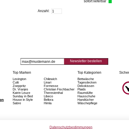
sofort lieferbar
Zum Warenkorb hinzufügen
Anzahl:
Newsletter bestellen
Top Marken
Top Kategorien
Sicher
Lexington
Chilewich
Bettwäsche
Culti
Linari
Tagesdecken
Zoeppritz
Formesse
Dekokissen
Dr. Vranjes
Christian Fischbacher
Plaids
Katrin Leuze
Theresienthal
Raumdüfte
Sunday in Bed
Libeco
Hausschuhe
fen
House in Style
Bellora
Handtücher
Sabre
Himla
Wäschepflege
Datenschutzbestimmungen