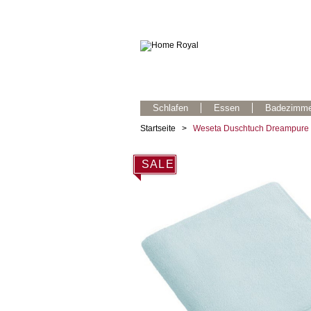
Schlafen
Essen
Badezimme
Startseite
>
Weseta Duschtuch Dreampure C
SALE