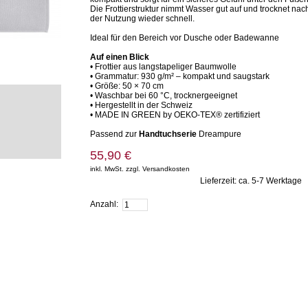
Die Frottierstruktur nimmt Wasser gut auf und trocknet nac
der Nutzung wieder schnell.
Ideal für den Bereich vor Dusche oder Badewanne
Auf einen Blick
• Frottier aus langstapeliger Baumwolle
• Grammatur: 930 g/m² – kompakt und saugstark
• Größe: 50 × 70 cm
• Waschbar bei 60 °C, trocknergeeignet
• Hergestellt in der Schweiz
• MADE IN GREEN by OEKO-TEX® zertifiziert
Passend zur
Handtuchserie
Dreampure
55,90 €
inkl. MwSt. zzgl. Versandkosten
Lieferzeit: ca. 5-7 Werktage
Zum Warenkorb hinzufügen
Anzahl: