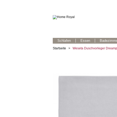
Schlafen
Essen
Badezimme
Startseite
>
Weseta Duschvorleger Dreampu