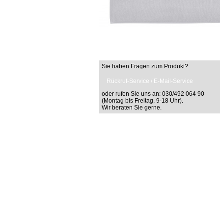
Sie haben Fragen zum Produkt?
Rückruf-Service / E-Mail-Service
oder rufen Sie uns an: 030/492 064 90
(Montag bis Freitag, 9-18 Uhr).
Wir beraten Sie gerne.