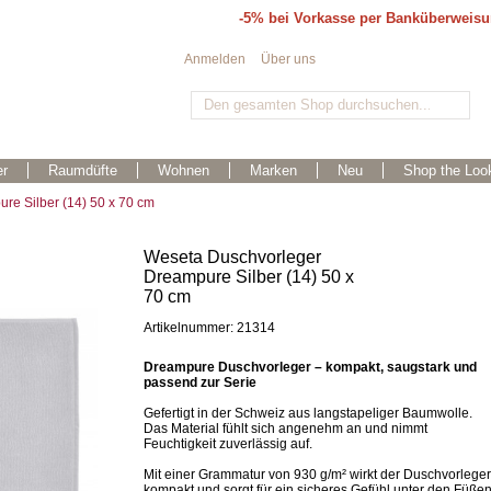
-5% bei Vorkasse per Banküberweis
Anmelden
Über uns
r
Raumdüfte
Wohnen
Marken
Neu
Shop the Loo
re Silber (14) 50 x 70 cm
Weseta Duschvorleger
Dreampure Silber (14) 50 x
70 cm
Artikelnummer: 21314
Dreampure Duschvorleger – kompakt, saugstark und
passend zur Serie
Gefertigt in der Schweiz aus langstapeliger Baumwolle.
Das Material fühlt sich angenehm an und nimmt
Feuchtigkeit zuverlässig auf.
Mit einer Grammatur von 930 g/m² wirkt der Duschvorleger
kompakt und sorgt für ein sicheres Gefühl unter den Füßen