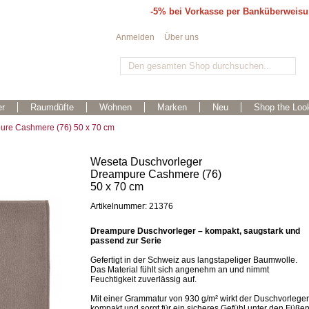
-5% bei Vorkasse per Banküberweis
Anmelden
Über uns
r
Raumdüfte
Wohnen
Marken
Neu
Shop the Loo
ure Cashmere (76) 50 x 70 cm
Weseta Duschvorleger
Dreampure Cashmere (76)
50 x 70 cm
Artikelnummer: 21376
Dreampure Duschvorleger – kompakt, saugstark und
passend zur Serie
Gefertigt in der Schweiz aus langstapeliger Baumwolle.
Das Material fühlt sich angenehm an und nimmt
Feuchtigkeit zuverlässig auf.
Mit einer Grammatur von 930 g/m² wirkt der Duschvorleger
kompakt und sorgt für ein sicheres Gefühl unter den Füßen