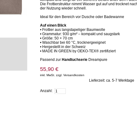
Die Frottierstruktur nimmt Wasser gut auf und trocknet nac
der Nutzung wieder schnell.
Ideal für den Bereich vor Dusche oder Badewanne
Auf einen Blick
• Frottier aus langstapeliger Baumwolle
• Grammatur: 930 g/m² – kompakt und saugstark
• Größe: 50 × 70 cm
• Waschbar bei 60 °C, trocknergeeignet
• Hergestellt in der Schweiz
• MADE IN GREEN by OEKO-TEX® zertifiziert
Passend zur
Handtuchserie
Dreampure
55,90 €
inkl. MwSt. zzgl. Versandkosten
Lieferzeit: ca. 5-7 Werktage
Zum Warenkorb hinzufügen
Anzahl: