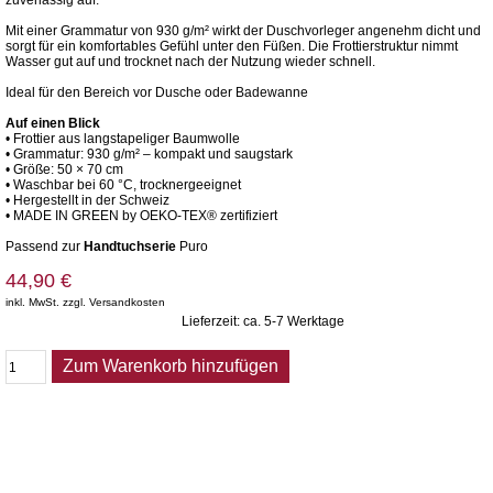
zuverlässig auf.
Mit einer Grammatur von 930 g/m² wirkt der Duschvorleger angenehm dicht und
sorgt für ein komfortables Gefühl unter den Füßen. Die Frottierstruktur nimmt
Wasser gut auf und trocknet nach der Nutzung wieder schnell.
Ideal für den Bereich vor Dusche oder Badewanne
Auf einen Blick
• Frottier aus langstapeliger Baumwolle
• Grammatur: 930 g/m² – kompakt und saugstark
• Größe: 50 × 70 cm
• Waschbar bei 60 °C, trocknergeeignet
• Hergestellt in der Schweiz
• MADE IN GREEN by OEKO-TEX® zertifiziert
Passend zur
Handtuchserie
Puro
44,90 €
inkl. MwSt. zzgl. Versandkosten
Lieferzeit: ca. 5-7 Werktage
Zum Warenkorb hinzufügen