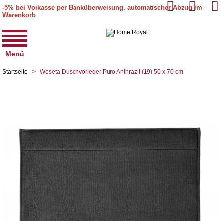
-5% bei Vorkasse per Banküberweisung, automatischer Abzug im
Warenkorb
Menü
Startseite
>
Weseta Duschvorleger Puro Anthrazit (19) 50 x 70 cm