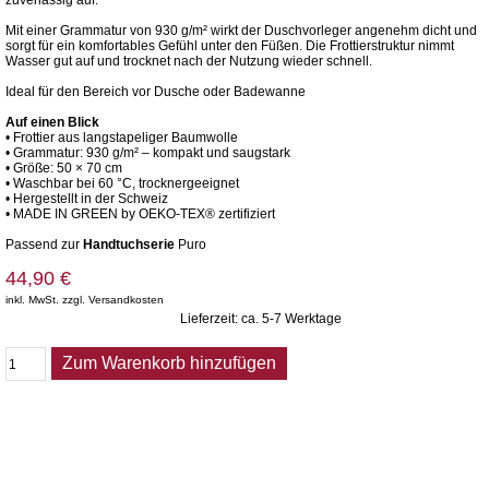
zuverlässig auf.
Mit einer Grammatur von 930 g/m² wirkt der Duschvorleger angenehm dicht und
sorgt für ein komfortables Gefühl unter den Füßen. Die Frottierstruktur nimmt
Wasser gut auf und trocknet nach der Nutzung wieder schnell.
Ideal für den Bereich vor Dusche oder Badewanne
Auf einen Blick
• Frottier aus langstapeliger Baumwolle
• Grammatur: 930 g/m² – kompakt und saugstark
• Größe: 50 × 70 cm
• Waschbar bei 60 °C, trocknergeeignet
• Hergestellt in der Schweiz
• MADE IN GREEN by OEKO-TEX® zertifiziert
Passend zur
Handtuchserie
Puro
44,90 €
inkl. MwSt. zzgl. Versandkosten
Lieferzeit: ca. 5-7 Werktage
Zum Warenkorb hinzufügen