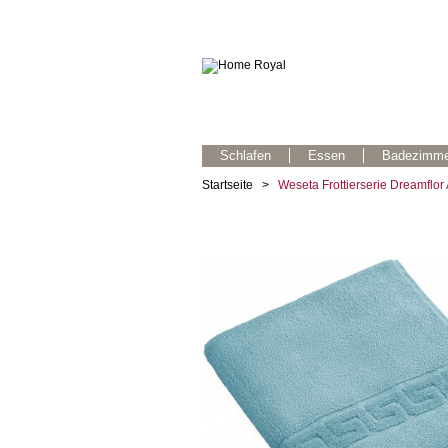
Schlafen
Essen
Badezimme
Startseite
>
Weseta Frottierserie Dreamflor 