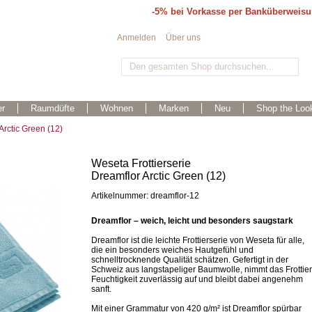
-5% bei Vorkasse per Banküberweis
Anmelden
Über uns
r
Raumdüfte
Wohnen
Marken
Neu
Shop the Loo
Arctic Green (12)
Weseta Frottierserie
Dreamflor Arctic Green (12)
Artikelnummer: dreamflor-12
Dreamflor – weich, leicht und besonders saugstark
Dreamflor ist die leichte Frottierserie von Weseta für alle,
die ein besonders weiches Hautgefühl und
schnelltrocknende Qualität schätzen. Gefertigt in der
Schweiz aus langstapeliger Baumwolle, nimmt das Frottier
Feuchtigkeit zuverlässig auf und bleibt dabei angenehm
sanft.
Mit einer Grammatur von 420 g/m² ist Dreamflor spürbar