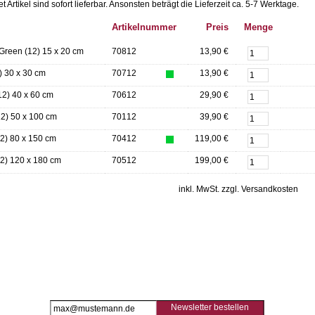
Artikel sind sofort lieferbar.
Ansonsten beträgt die Lieferzeit ca. 5-7 Werktage.
Artikelnummer
Preis
Menge
Green (12) 15 x 20 cm
70812
13,90 €
) 30 x 30 cm
70712
13,90 €
12) 40 x 60 cm
70612
29,90 €
12) 50 x 100 cm
70112
39,90 €
2) 80 x 150 cm
70412
119,00 €
12) 120 x 180 cm
70512
199,00 €
inkl. MwSt. zzgl. Versandkosten
Newsletter bestellen