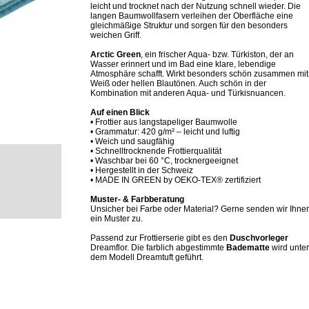
leicht und trocknet nach der Nutzung schnell wieder. Die
langen Baumwollfasern verleihen der Oberfläche eine
gleichmäßige Struktur und sorgen für den besonders
weichen Griff.
Arctic Green
, ein frischer Aqua- bzw. Türkiston, der an
Wasser erinnert und im Bad eine klare, lebendige
Atmosphäre schafft. Wirkt besonders schön zusammen mit
Weiß oder hellen Blautönen. Auch schön in der
Kombination mit anderen Aqua- und Türkisnuancen.
Auf einen Blick
• Frottier aus langstapeliger Baumwolle
• Grammatur: 420 g/m² – leicht und luftig
• Weich und saugfähig
• Schnelltrocknende Frottierqualität
• Waschbar bei 60 °C, trocknergeeignet
• Hergestellt in der Schweiz
• MADE IN GREEN by OEKO-TEX® zertifiziert
Muster- & Farbberatung
Unsicher bei Farbe oder Material? Gerne senden wir Ihne
ein Muster zu.
Passend zur Frottierserie gibt es den
Duschvorleger
Dreamflor. Die farblich abgestimmte
Badematte
wird unter
dem Modell Dreamtuft geführt.