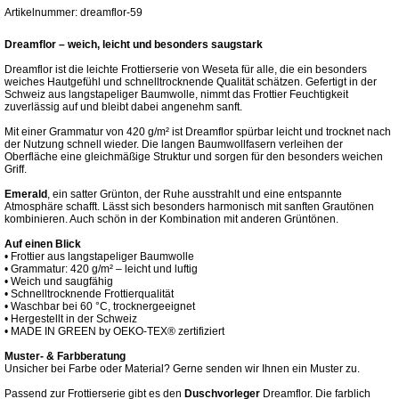
Artikelnummer: dreamflor-59
Dreamflor – weich, leicht und besonders saugstark
Dreamflor ist die leichte Frottierserie von Weseta für alle, die ein besonders
weiches Hautgefühl und schnelltrocknende Qualität schätzen. Gefertigt in der
Schweiz aus langstapeliger Baumwolle, nimmt das Frottier Feuchtigkeit
zuverlässig auf und bleibt dabei angenehm sanft.
Mit einer Grammatur von 420 g/m² ist Dreamflor spürbar leicht und trocknet nach
der Nutzung schnell wieder. Die langen Baumwollfasern verleihen der
Oberfläche eine gleichmäßige Struktur und sorgen für den besonders weichen
Griff.
Emerald
, ein satter Grünton, der Ruhe ausstrahlt und eine entspannte
Atmosphäre schafft. Lässt sich besonders harmonisch mit sanften Grautönen
kombinieren. Auch schön in der Kombination mit anderen Grüntönen.
Auf einen Blick
• Frottier aus langstapeliger Baumwolle
• Grammatur: 420 g/m² – leicht und luftig
• Weich und saugfähig
• Schnelltrocknende Frottierqualität
• Waschbar bei 60 °C, trocknergeeignet
• Hergestellt in der Schweiz
• MADE IN GREEN by OEKO-TEX® zertifiziert
Muster- & Farbberatung
Unsicher bei Farbe oder Material? Gerne senden wir Ihnen ein Muster zu.
Passend zur Frottierserie gibt es den
Duschvorleger
Dreamflor. Die farblich