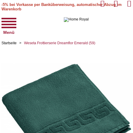
-5% bei Vorkasse per Banküberweisung, automatischer Abzug im
Warenkorb
Menü
Startseite
>
Weseta Frottierserie Dreamflor Emerald (59)