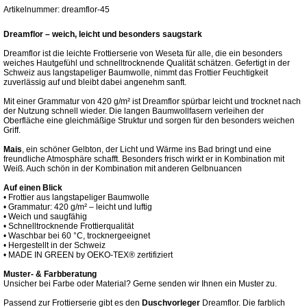
Artikelnummer: dreamflor-45
Dreamflor – weich, leicht und besonders saugstark
Dreamflor ist die leichte Frottierserie von Weseta für alle, die ein besonders
weiches Hautgefühl und schnelltrocknende Qualität schätzen. Gefertigt in der
Schweiz aus langstapeliger Baumwolle, nimmt das Frottier Feuchtigkeit
zuverlässig auf und bleibt dabei angenehm sanft.
Mit einer Grammatur von 420 g/m² ist Dreamflor spürbar leicht und trocknet nach
der Nutzung schnell wieder. Die langen Baumwollfasern verleihen der
Oberfläche eine gleichmäßige Struktur und sorgen für den besonders weichen
Griff.
Mais
, ein schöner Gelbton, der Licht und Wärme ins Bad bringt und eine
freundliche Atmosphäre schafft. Besonders frisch wirkt er in Kombination mit
Weiß. Auch schön in der Kombination mit anderen Gelbnuancen
Auf einen Blick
• Frottier aus langstapeliger Baumwolle
• Grammatur: 420 g/m² – leicht und luftig
• Weich und saugfähig
• Schnelltrocknende Frottierqualität
• Waschbar bei 60 °C, trocknergeeignet
• Hergestellt in der Schweiz
• MADE IN GREEN by OEKO-TEX® zertifiziert
Muster- & Farbberatung
Unsicher bei Farbe oder Material? Gerne senden wir Ihnen ein Muster zu.
Passend zur Frottierserie gibt es den
Duschvorleger
Dreamflor. Die farblich