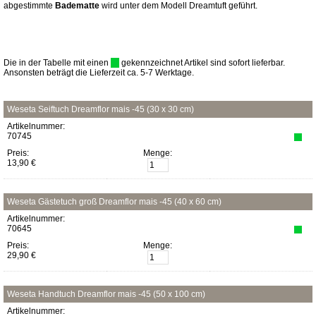
abgestimmte
Badematte
wird unter dem Modell Dreamtuft geführt.
Die in der Tabelle mit einen
gekennzeichnet Artikel sind sofort lieferbar.
Ansonsten beträgt die Lieferzeit ca. 5-7 Werktage.
Weseta Seiftuch Dreamflor mais -45 (30 x 30 cm)
Artikelnummer:
70745
Preis:
Menge:
13,90 €
Weseta Gästetuch groß Dreamflor mais -45 (40 x 60 cm)
Artikelnummer:
70645
Preis:
Menge:
29,90 €
Weseta Handtuch Dreamflor mais -45 (50 x 100 cm)
Artikelnummer: