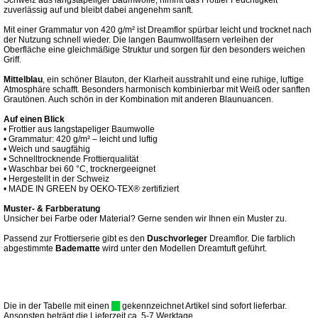
Schweiz aus langstapeliger Baumwolle, nimmt das Frottier Feuchtigkeit
zuverlässig auf und bleibt dabei angenehm sanft.
Mit einer Grammatur von 420 g/m² ist Dreamflor spürbar leicht und trocknet nach
der Nutzung schnell wieder. Die langen Baumwollfasern verleihen der
Oberfläche eine gleichmäßige Struktur und sorgen für den besonders weichen
Griff.
Mittelblau
, ein schöner Blauton, der Klarheit ausstrahlt und eine ruhige, luftige
Atmosphäre schafft. Besonders harmonisch kombinierbar mit Weiß oder sanften
Grautönen. Auch schön in der Kombination mit anderen Blaunuancen.
Auf einen Blick
• Frottier aus langstapeliger Baumwolle
• Grammatur: 420 g/m² – leicht und luftig
• Weich und saugfähig
• Schnelltrocknende Frottierqualität
• Waschbar bei 60 °C, trocknergeeignet
• Hergestellt in der Schweiz
• MADE IN GREEN by OEKO-TEX® zertifiziert
Muster- & Farbberatung
Unsicher bei Farbe oder Material? Gerne senden wir Ihnen ein Muster zu.
Passend zur Frottierserie gibt es den
Duschvorleger
Dreamflor. Die farblich
abgestimmte
Badematte
wird unter den Modellen Dreamtuft geführt.
Die in der Tabelle mit einen
gekennzeichnet Artikel sind sofort lieferbar.
Ansonsten beträgt die Lieferzeit ca. 5-7 Werktage.