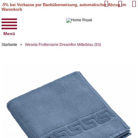
-5% bei Vorkasse per Banküberweisung, automatischer Abzug im
Warenkorb
Menü
Startseite
>
Weseta Frottierserie Dreamflor Mittelblau (83)