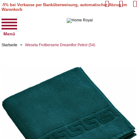
-5% bei Vorkasse per Banküberweisung, automatischer Abzug im
Warenkorb
Menü
Startseite
>
Weseta Frottierserie Dreamflor Petrol (54)