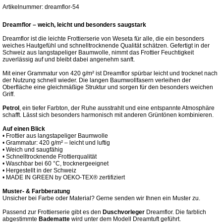
Artikelnummer: dreamflor-54
Dreamflor – weich, leicht und besonders saugstark
Dreamflor ist die leichte Frottierserie von Weseta für alle, die ein besonders
weiches Hautgefühl und schnelltrocknende Qualität schätzen. Gefertigt in der
Schweiz aus langstapeliger Baumwolle, nimmt das Frottier Feuchtigkeit
zuverlässig auf und bleibt dabei angenehm sanft.
Mit einer Grammatur von 420 g/m² ist Dreamflor spürbar leicht und trocknet nach
der Nutzung schnell wieder. Die langen Baumwollfasern verleihen der
Oberfläche eine gleichmäßige Struktur und sorgen für den besonders weichen
Griff.
Petrol
, ein tiefer Farbton, der Ruhe ausstrahlt und eine entspannte Atmosphäre
schafft. Lässt sich besonders harmonisch mit anderen Grüntönen kombinieren.
Auf einen Blick
• Frottier aus langstapeliger Baumwolle
• Grammatur: 420 g/m² – leicht und luftig
• Weich und saugfähig
• Schnelltrocknende Frottierqualität
• Waschbar bei 60 °C, trocknergeeignet
• Hergestellt in der Schweiz
• MADE IN GREEN by OEKO-TEX® zertifiziert
Muster- & Farbberatung
Unsicher bei Farbe oder Material? Gerne senden wir Ihnen ein Muster zu.
Passend zur Frottierserie gibt es den
Duschvorleger
Dreamflor. Die farblich
abgestimmte
Badematte
wird unter dem Modell Dreamtuft geführt.