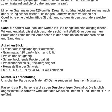
Schweiz aus langstapeliger Baumwolle, nimmt das Frottier Feuchtigkeit
zuverlässig auf und bleibt dabei angenehm sanft.
Mit einer Grammatur von 420 g/m² ist Dreamflor spürbar leicht und trocknet nach
der Nutzung schnell wieder. Die langen Baumwollfasern verleihen der
Oberfläche eine gleichmäßige Struktur und sorgen für den besonders weichen
Griff.
Sand
, ein sanfter Naturton, der Wärme ins Bad bringt und eine ausgeglichene
Wirkung entfaltet. Lässt sich besonders schön mit Weiß, Grau oder warmen
Brauntönen kombinieren. Auch schön in der Kombination mit anderen Natur-
und Sandtönen.
Auf einen Blick
• Frottier aus langstapeliger Baumwolle
• Grammatur: 420 g/m² – leicht und luftig
• Weich und saugfähig
• Schnelltrocknende Frottierqualität
• Waschbar bei 60 °C, trocknergeeignet
• Hergestellt in der Schweiz
• MADE IN GREEN by OEKO-TEX® zertifiziert
Muster- & Farbberatung
Unsicher bei Farbe oder Material? Gerne senden wir Ihnen ein Muster zu.
Passend zur Frottierserie gibt es den
Duschvorleger
Dreamflor. Die farblich
abgestimmte
Badematte
wird unter den Modellen Dreamtuft und Dreamtuft Puro
geführt.