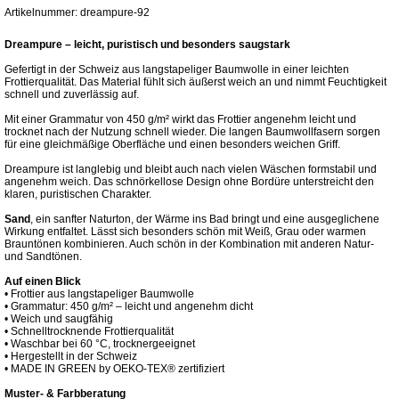
Artikelnummer: dreampure-92
Dreampure – leicht, puristisch und besonders saugstark
Gefertigt in der Schweiz aus langstapeliger Baumwolle in einer leichten
Frottierqualität. Das Material fühlt sich äußerst weich an und nimmt Feuchtigkeit
schnell und zuverlässig auf.
Mit einer Grammatur von 450 g/m² wirkt das Frottier angenehm leicht und
trocknet nach der Nutzung schnell wieder. Die langen Baumwollfasern sorgen
für eine gleichmäßige Oberfläche und einen besonders weichen Griff.
Dreampure ist langlebig und bleibt auch nach vielen Wäschen formstabil und
angenehm weich. Das schnörkellose Design ohne Bordüre unterstreicht den
klaren, puristischen Charakter.
Sand
, ein sanfter Naturton, der Wärme ins Bad bringt und eine ausgeglichene
Wirkung entfaltet. Lässt sich besonders schön mit Weiß, Grau oder warmen
Brauntönen kombinieren. Auch schön in der Kombination mit anderen Natur-
und Sandtönen.
Auf einen Blick
• Frottier aus langstapeliger Baumwolle
• Grammatur: 450 g/m² – leicht und angenehm dicht
• Weich und saugfähig
• Schnelltrocknende Frottierqualität
• Waschbar bei 60 °C, trocknergeeignet
• Hergestellt in der Schweiz
• MADE IN GREEN by OEKO-TEX® zertifiziert
Muster- & Farbberatung