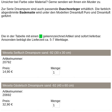
Unsicher bei Farbe oder Material? Gerne senden wir Ihnen ein Muster zu.
Zur Serie Dreampure sind auch passende
Duschvorleger
erhältlich. Die farblich
abgestimmte
Badematte
wird unter den Modellen Dreamtuft Puro und Dreamtuft
geführt.
Die in der Tabelle mit einen
gekennzeichnet Artikel sind sofort lieferbar.
Ansonsten beträgt die Lieferzeit ca. 5-7 Werktage.
Weseta Seiftuch Dreampure sand -92 (30 x 30 cm)
Artikelnummer:
20792
Preis:
Menge:
14,90 €
Weseta Gästetuch Dreampure sand -92 (40 x 60 cm)
Artikelnummer:
20692
Preis:
Menge:
32,90 €