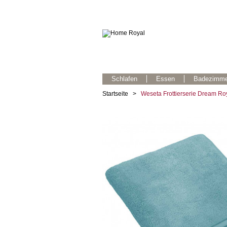
Schlafen
Essen
Badezimme
Startseite
>
Weseta Frottierserie Dream Roy