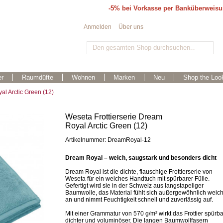
-5% bei Vorkasse per Banküberweis
Anmelden
Über uns
r
Raumdüfte
Wohnen
Marken
Neu
Shop the Loo
al Arctic Green (12)
Weseta Frottierserie Dream
Royal Arctic Green (12)
Artikelnummer: DreamRoyal-12
Dream Royal – weich, saugstark und besonders dicht
Dream Royal ist die dichte, flauschige Frottierserie von
Weseta für ein weiches Handtuch mit spürbarer Fülle.
Gefertigt wird sie in der Schweiz aus langstapeliger
Baumwolle, das Material fühlt sich außergewöhnlich weic
an und nimmt Feuchtigkeit schnell und zuverlässig auf.
Mit einer Grammatur von 570 g/m² wirkt das Frottier spürba
dichter und voluminöser. Die langen Baumwollfasern