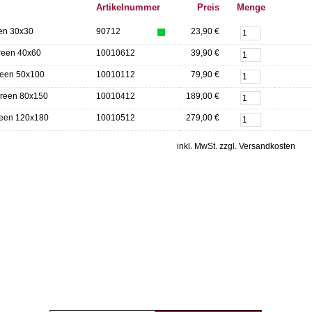
Artikelnummer
Preis
Menge
een 30x30
90712
23,90 €
reen 40x60
10010612
39,90 €
reen 50x100
10010112
79,90 €
green 80x150
10010412
189,00 €
reen 120x180
10010512
279,00 €
inkl. MwSt. zzgl. Versandkosten