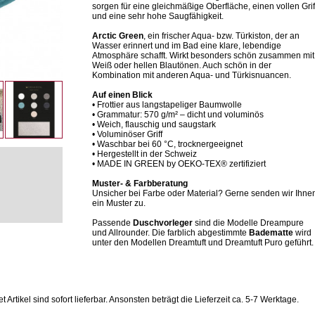
sorgen für eine gleichmäßige Oberfläche, einen vollen Grif
und eine sehr hohe Saugfähigkeit.
Arctic Green
, ein frischer Aqua- bzw. Türkiston, der an
Wasser erinnert und im Bad eine klare, lebendige
Atmosphäre schafft. Wirkt besonders schön zusammen mit
Weiß oder hellen Blautönen. Auch schön in der
Kombination mit anderen Aqua- und Türkisnuancen.
Auf einen Blick
• Frottier aus langstapeliger Baumwolle
• Grammatur: 570 g/m² – dicht und voluminös
• Weich, flauschig und saugstark
• Voluminöser Griff
• Waschbar bei 60 °C, trocknergeeignet
• Hergestellt in der Schweiz
• MADE IN GREEN by OEKO-TEX® zertifiziert
Muster- & Farbberatung
Unsicher bei Farbe oder Material? Gerne senden wir Ihne
ein Muster zu.
Passende
Duschvorleger
sind die Modelle Dreampure
und Allrounder. Die farblich abgestimmte
Badematte
wird
unter den Modellen Dreamtuft und Dreamtuft Puro geführt
Artikel sind sofort lieferbar.
Ansonsten beträgt die Lieferzeit ca. 5-7 Werktage.