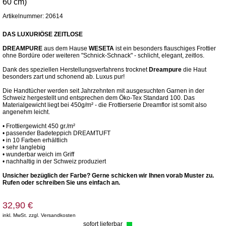
60 cm)
Artikelnummer: 20614
DAS LUXURIÖSE ZEITLOSE
DREAMPURE
aus dem Hause
WESETA
ist ein besonders flauschiges Frottier
ohne Bordüre oder weiteren "Schnick-Schnack" - schlicht, elegant, zeitlos.
Dank des speziellen Herstellungsverfahrens trocknet
Dreampure
die Haut
besonders zart und schonend ab. Luxus pur!
Die Handtücher werden seit Jahrzehnten mit ausgesuchten Garnen in der
Schweiz hergestellt und entsprechen dem Öko-Tex Standard 100. Das
Materialgewicht liegt bei 450g/m² - die Frottierserie Dreamflor ist somit also
angenehm leicht.
• Frottiergewicht 450 gr./m²
• passender Badeteppich DREAMTUFT
• in 10 Farben erhältlich
• sehr langlebig
• wunderbar weich im Griff
• nachhaltig in der Schweiz produziert
Unsicher bezüglich der Farbe? Gerne schicken wir Ihnen vorab Muster zu.
Rufen oder schreiben Sie uns einfach an.
32,90 €
inkl. MwSt. zzgl. Versandkosten
sofort lieferbar