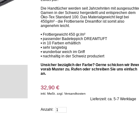
Die Handtücher werden seit Jahrzehnten mit ausgesuchte
Garnen in der Schweiz hergestellt und entsprechen dem
Öko-Tex Standard 100. Das Materialgewicht liegt bei
450g/m² - die Frottierserie Dreamflor ist somit also
angenehm leicht.
• Frottiergewicht 450 gr./m²
• passender Badeteppich DREAMTUFT
• in 10 Farben erhältlich
• sehr langlebig
• wunderbar weich im Griff
• nachhaltig in der Schweiz produziert
Unsicher bezüglich der Farbe? Gerne schicken wir Ihne
vorab Muster zu. Rufen oder schreiben Sie uns einfach
an.
32,90 €
inkl. MwSt. zzgl. Versandkosten
Lieferzeit: ca. 5-7 Werktage
Zum Warenkorb hinzufügen
Anzahl: