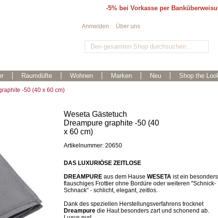
-5% bei Vorkasse per Banküberweis
Anmelden
Über uns
r
Raumdüfte
Wohnen
Marken
Neu
Shop the Loo
aphite -50 (40 x 60 cm)
Weseta Gästetuch
Dreampure graphite -50 (40
x 60 cm)
Artikelnummer: 20650
DAS LUXURIÖSE ZEITLOSE
DREAMPURE
aus dem Hause
WESETA
ist ein besonders
flauschiges Frottier ohne Bordüre oder weiteren "Schnick-
Schnack" - schlicht, elegant, zeitlos.
Dank des speziellen Herstellungsverfahrens trocknet
Dreampure
die Haut besonders zart und schonend ab.
Luxus pur!