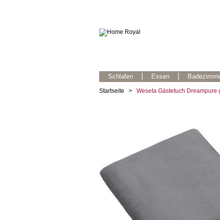
Schlafen
Essen
Badezimme
Startseite
>
Weseta Gästetuch Dreampure gr