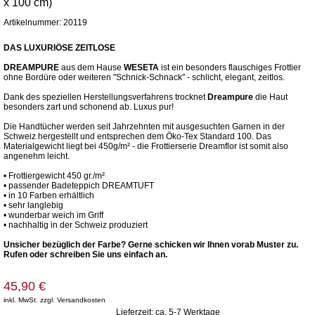
x 100 cm)
Artikelnummer: 20119
DAS LUXURIÖSE ZEITLOSE
DREAMPURE
aus dem Hause
WESETA
ist ein besonders flauschiges Frottier
ohne Bordüre oder weiteren "Schnick-Schnack" - schlicht, elegant, zeitlos.
Dank des speziellen Herstellungsverfahrens trocknet
Dreampure
die Haut
besonders zart und schonend ab. Luxus pur!
Die Handtücher werden seit Jahrzehnten mit ausgesuchten Garnen in der
Schweiz hergestellt und entsprechen dem Öko-Tex Standard 100. Das
Materialgewicht liegt bei 450g/m² - die Frottierserie Dreamflor ist somit also
angenehm leicht.
• Frottiergewicht 450 gr./m²
• passender Badeteppich DREAMTUFT
• in 10 Farben erhältlich
• sehr langlebig
• wunderbar weich im Griff
• nachhaltig in der Schweiz produziert
Unsicher bezüglich der Farbe? Gerne schicken wir Ihnen vorab Muster zu.
Rufen oder schreiben Sie uns einfach an.
45,90 €
inkl. MwSt. zzgl. Versandkosten
Lieferzeit: ca. 5-7 Werktage