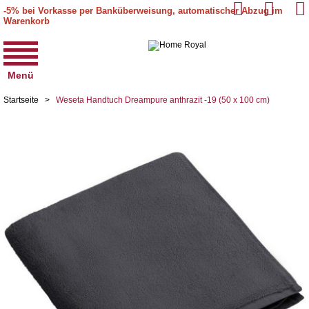
-5% bei Vorkasse per Banküberweisung, automatischer Abzug im
Warenkorb
Menü
Startseite
>
Weseta Handtuch Dreampure anthrazit -19 (50 x 100 cm)